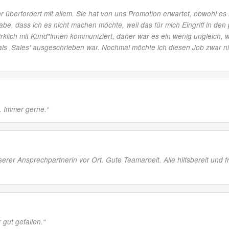
hr überfordert mit allem. Sie hat von uns Promotion erwartet, obwohl es
be, dass ich es nicht machen möchte, weil das für mich Eingriff in de
 wirklich mit Kund*innen kommuniziert, daher war es ein wenig ungleich
ls ,Sales‘ ausgeschrieben war. Nochmal möchte ich diesen Job zwar ni
a. Immer gerne.
“
erer Ansprechpartnerin vor Ort. Gute Teamarbeit. Alle hilfsbereit und fr
gut gefallen.
“