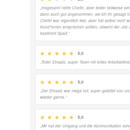
„
Insgesamt nette Chefin, aber leider teilweise se
dann auch gut angenommen, als ich ihr gesagt ha
Chefin war eigentlich lieb, aber hat selbst nicht
Kund*innen ansprechen sollten, obwohl der Job a
bestimmt Spaß.
“
5,0
(
Jobber
)
„
Toller Einsatz, super Team mit tolles Arbeitsklim
5,0
(
Jobber
)
„
Der Einsatz war mega toll, super geleitet von uns
wieder gerne.
“
5,0
(
Jobber
)
„
Mir hat der Umgang und die Kommunikation sehr 