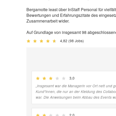
Bergamotte least über InStaff Personal für viel
Bewertungen und Erfahrungszitate des eingesetzt
Zusammenarbeit wider.
Auf Grundlage von insgesamt 98 abgeschlossenen
4,82
(98 Jobs)
3,0
(
Jobber
)
„
Insgesamt war die Managerin vor Ort nett und g
Kund*innen, die nur an der Kleidung des Collabo
war. Die Anweisungen beim Abbau des Events wa
2,0
(
Jobber
)