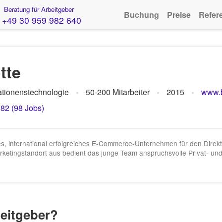
Beratung für Arbeitgeber
Buchung
Preise
Refer
+49 30 959 982 640
tte
mationenstechnologie
50-200 Mitarbeiter
2015
www.b
,82 (98 Jobs)
es, international erfolgreiches E-Commerce-Unternehmen für den Direk
ketingstandort aus bedient das junge Team anspruchsvolle Privat- un
beitgeber?