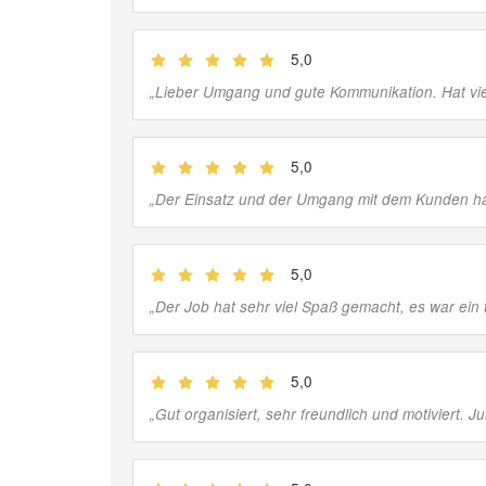
5,0
(
Jobber
)
„
Lieber Umgang und gute Kommunikation. Hat vie
5,0
(
Jobber
)
„
Der Einsatz und der Umgang mit dem Kunden hat
5,0
(
Jobber
)
„
Der Job hat sehr viel Spaß gemacht, es war ein 
5,0
(
Jobber
)
„
Gut organisiert, sehr freundlich und motiviert. 