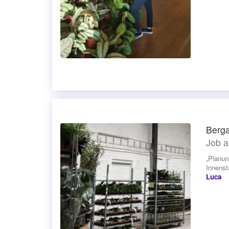
Berga
Job a
„Planun
Innenst
Luca