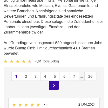
Buntig GmbH least über InStaff Personal für vielfältige
Einsatzbereiche wie Messen, Events, Gastronomie und
weitere Branchen. Nachfolgend sind sämtliche
Bewertungen und Erfahrungszitate des eingesetzten
Personals einsehbar. Diese spiegeln die Zufriedenheit der
Jobber mit den jeweiligen Einsätzen und der
Zusammenarbeit wider.
Auf Grundlage von insgesamt 539 abgeschlossenen Jobs
wurde Buntig GmbH mit durchschnittlich 4,61 Sternen
bewertet.
4,61
(539 Jobs)
...
1
2
3
4
5
6
7
26
21.04.2024
5,0
(
Jobber
)