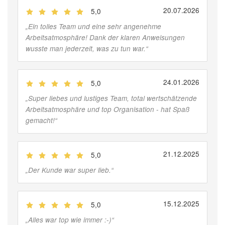
20.07.2026
5,0
(
Jobber
)
„
Ein tolles Team und eine sehr angenehme
Arbeitsatmosphäre! Dank der klaren Anweisungen
wusste man jederzeit, was zu tun war.
“
24.01.2026
5,0
(
Jobber
)
„
Super liebes und lustiges Team, total wertschätzende
Arbeitsatmosphäre und top Organisation - hat Spaß
gemacht!
“
21.12.2025
5,0
(
Jobber
)
„
Der Kunde war super lieb.
“
15.12.2025
5,0
(
Jobber
)
„
Alles war top wie immer :-)
“