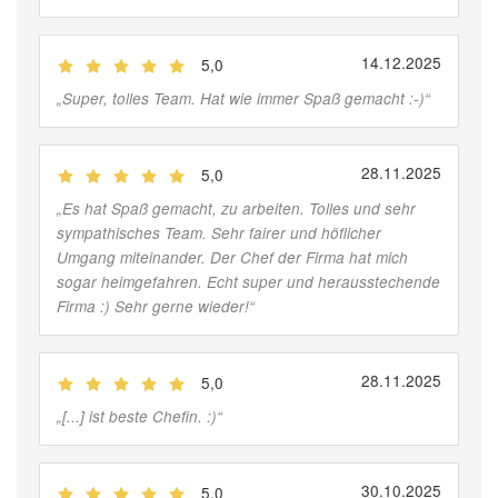
14.12.2025
5,0
(
Jobber
)
„
Super, tolles Team. Hat wie immer Spaß gemacht :-)
“
28.11.2025
5,0
(
Jobber
)
„
Es hat Spaß gemacht, zu arbeiten. Tolles und sehr
sympathisches Team. Sehr fairer und höflicher
Umgang miteinander. Der Chef der Firma hat mich
sogar heimgefahren. Echt super und herausstechende
Firma :) Sehr gerne wieder!
“
28.11.2025
5,0
(
Jobber
)
„
[...] ist beste Chefin. :)
“
30.10.2025
5,0
(
Jobber
)