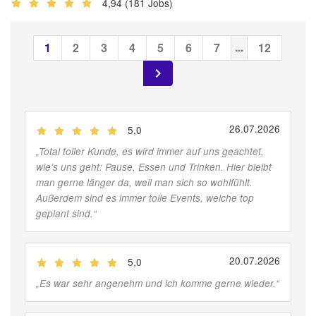
4,94
(181 Jobs)
...
1
2
3
4
5
6
7
12
26.07.2026
5,0
(
Jobber
)
„
Total toller Kunde, es wird immer auf uns geachtet,
wie’s uns geht: Pause, Essen und Trinken. Hier bleibt
man gerne länger da, weil man sich so wohlfühlt.
Außerdem sind es immer tolle Events, welche top
geplant sind.
“
20.07.2026
5,0
(
Jobber
)
„
Es war sehr angenehm und ich komme gerne wieder.
“