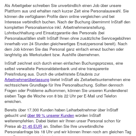
Als Arbeitgeber schreiben Sie unverbindlich einen Job über unsere
Plattform aus und erhalten nach kurzer Zeit eine Personalauswahl. Sie
können die verfügbaren Profile dann online vergleichen und bei
Interesse verbindlich buchen. Nach der Buchung übernimmt InStaff den
kompletten Personalservice inkl. Arbeitnehmeranstellung,
Lohnbuchhaltung und Einsatzgarantie des Personals (bei
Personalausfällen stellt InStaff Ihnen ohne zusätzliche Servicegebühren
innerhalb von 24 Stunden gleichwertiges Ersatzpersonal bereit). Nach
dem Job können Sie das Personal ganz einfach erneut buchen oder
langfristig als Werkstudent bzw. Aushilfe übernehmen.
InStaff zeichnet sich durch einen einfachen Buchungsprozess, eine
selbst verwaltete Personaldatenbank und eine transparente
Preisfindung aus. Durch die unbefristete Erlaubnis zur
Arbeitnehmerüberlassung
bietet InStaff als Zeitarbeitsunternehmen eine
rechtssichere Grundlage für Ihre Personalbuchung. Sollten dennoch
Fragen oder Probleme aufkommen, können Sie unseren Kundendienst
sieben Tage die Woche von 8 bis 22 Uhr per E-Mail und Telefon
erreichen.
Bereits über 17.300 Kunden haben Leiharbeitnehmer über InStaff
gebucht und
über 99 % unserer Kunden
würden InStaff
weiterempfehlen. Dabei bieten wir Ihnen unser Personal schon für
Preise ab
21,45 EUR
an. Stellen Sie Ihre unverbindliche
Personalanfrage bis 18 Uhr und wir können Ihnen noch am gleichen Tag