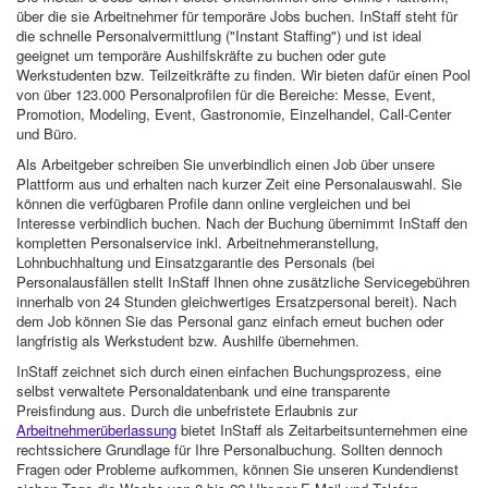
über die sie Arbeitnehmer für temporäre Jobs buchen. InStaff steht für
die schnelle Personalvermittlung ("Instant Staffing") und ist ideal
geeignet um temporäre Aushilfskräfte zu buchen oder gute
Werkstudenten bzw. Teilzeitkräfte zu finden. Wir bieten dafür einen Pool
von über 123.000 Personalprofilen für die Bereiche: Messe, Event,
Promotion, Modeling, Event, Gastronomie, Einzelhandel, Call-Center
und Büro.
Als Arbeitgeber schreiben Sie unverbindlich einen Job über unsere
Plattform aus und erhalten nach kurzer Zeit eine Personalauswahl. Sie
können die verfügbaren Profile dann online vergleichen und bei
Interesse verbindlich buchen. Nach der Buchung übernimmt InStaff den
kompletten Personalservice inkl. Arbeitnehmeranstellung,
Lohnbuchhaltung und Einsatzgarantie des Personals (bei
Personalausfällen stellt InStaff Ihnen ohne zusätzliche Servicegebühren
innerhalb von 24 Stunden gleichwertiges Ersatzpersonal bereit). Nach
dem Job können Sie das Personal ganz einfach erneut buchen oder
langfristig als Werkstudent bzw. Aushilfe übernehmen.
InStaff zeichnet sich durch einen einfachen Buchungsprozess, eine
selbst verwaltete Personaldatenbank und eine transparente
Preisfindung aus. Durch die unbefristete Erlaubnis zur
Arbeitnehmerüberlassung
bietet InStaff als Zeitarbeitsunternehmen eine
rechtssichere Grundlage für Ihre Personalbuchung. Sollten dennoch
Fragen oder Probleme aufkommen, können Sie unseren Kundendienst