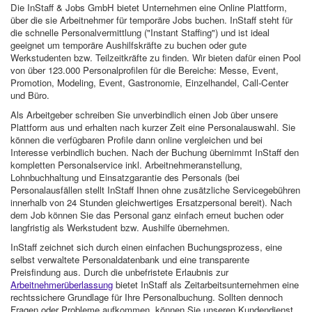
Die InStaff & Jobs GmbH bietet Unternehmen eine Online Plattform,
über die sie Arbeitnehmer für temporäre Jobs buchen. InStaff steht für
die schnelle Personalvermittlung ("Instant Staffing") und ist ideal
geeignet um temporäre Aushilfskräfte zu buchen oder gute
Werkstudenten bzw. Teilzeitkräfte zu finden. Wir bieten dafür einen Pool
von über 123.000 Personalprofilen für die Bereiche: Messe, Event,
Promotion, Modeling, Event, Gastronomie, Einzelhandel, Call-Center
und Büro.
Als Arbeitgeber schreiben Sie unverbindlich einen Job über unsere
Plattform aus und erhalten nach kurzer Zeit eine Personalauswahl. Sie
können die verfügbaren Profile dann online vergleichen und bei
Interesse verbindlich buchen. Nach der Buchung übernimmt InStaff den
kompletten Personalservice inkl. Arbeitnehmeranstellung,
Lohnbuchhaltung und Einsatzgarantie des Personals (bei
Personalausfällen stellt InStaff Ihnen ohne zusätzliche Servicegebühren
innerhalb von 24 Stunden gleichwertiges Ersatzpersonal bereit). Nach
dem Job können Sie das Personal ganz einfach erneut buchen oder
langfristig als Werkstudent bzw. Aushilfe übernehmen.
InStaff zeichnet sich durch einen einfachen Buchungsprozess, eine
selbst verwaltete Personaldatenbank und eine transparente
Preisfindung aus. Durch die unbefristete Erlaubnis zur
Arbeitnehmerüberlassung
bietet InStaff als Zeitarbeitsunternehmen eine
rechtssichere Grundlage für Ihre Personalbuchung. Sollten dennoch
Fragen oder Probleme aufkommen, können Sie unseren Kundendienst