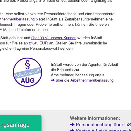
 Sie das Personal ganz einfach erneut buchen oder langfristig als
ss, eine selbst verwaltete Personaldatenbank und eine transparente
itnehmerüberlassung
bietet InStaff als Zeitarbeitsunternehmen eine
en dennoch Fragen oder Probleme aufkommen, können Sie unseren
-Mail und Telefon erreichen.
nStaff gebucht und
über 99 % unserer Kunden
würden InStaff
hon für Preise ab
21,45 EUR
an. Stellen Sie Ihre unverbindliche
gleichen Tag eine Personalauswahl senden.
InStaff wurde von der Agentur für Arbeit
die Erlaubnis zur
Arbeitnehmerüberlassung erteilt:
über die Arbeitnehmerüberlassung
Weitere Informationen:
ungsanfrage
Personalbuchung über InSt
Kosten & Leistungen von I