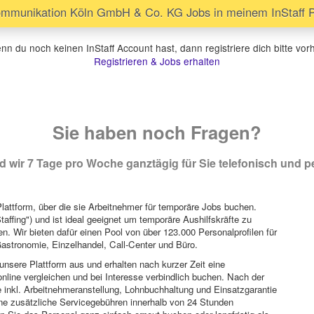
mmunikation Köln GmbH & Co. KG Jobs in meinem InStaff Pr
n du noch keinen InStaff Account hast, dann registriere dich bitte vor
Registrieren & Jobs erhalten
Sie haben noch Fragen?
 wir 7 Tage pro Woche ganztägig für Sie telefonisch und pe
attform, über die sie Arbeitnehmer für temporäre Jobs buchen.
Staffing") und ist ideal geeignet um temporäre Aushilfskräfte zu
n. Wir bieten dafür einen Pool von über 123.000 Personalprofilen für
astronomie, Einzelhandel, Call-Center und Büro.
unsere Plattform aus und erhalten nach kurzer Zeit eine
nline vergleichen und bei Interesse verbindlich buchen. Nach der
 inkl. Arbeitnehmeranstellung, Lohnbuchhaltung und Einsatzgarantie
ohne zusätzliche Servicegebühren innerhalb von 24 Stunden