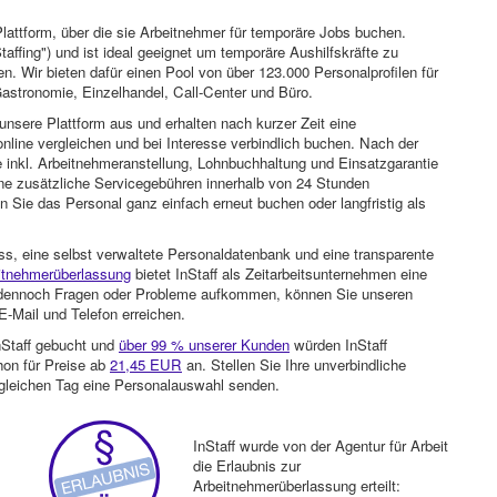
attform, über die sie Arbeitnehmer für temporäre Jobs buchen.
Staffing") und ist ideal geeignet um temporäre Aushilfskräfte zu
n. Wir bieten dafür einen Pool von über 123.000 Personalprofilen für
astronomie, Einzelhandel, Call-Center und Büro.
unsere Plattform aus und erhalten nach kurzer Zeit eine
nline vergleichen und bei Interesse verbindlich buchen. Nach der
 inkl. Arbeitnehmeranstellung, Lohnbuchhaltung und Einsatzgarantie
ohne zusätzliche Servicegebühren innerhalb von 24 Stunden
 Sie das Personal ganz einfach erneut buchen oder langfristig als
ss, eine selbst verwaltete Personaldatenbank und eine transparente
itnehmerüberlassung
bietet InStaff als Zeitarbeitsunternehmen eine
en dennoch Fragen oder Probleme aufkommen, können Sie unseren
-Mail und Telefon erreichen.
nStaff gebucht und
über 99 % unserer Kunden
würden InStaff
hon für Preise ab
21,45 EUR
an. Stellen Sie Ihre unverbindliche
gleichen Tag eine Personalauswahl senden.
InStaff wurde von der Agentur für Arbeit
die Erlaubnis zur
Arbeitnehmerüberlassung erteilt: