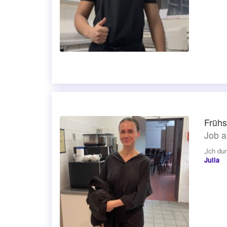
Frühs
Job a
„Ich du
Julia