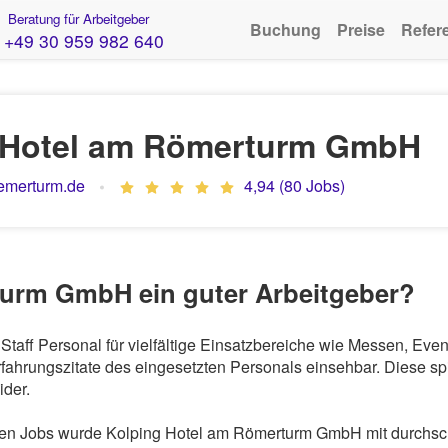
Beratung für Arbeitgeber
Buchung
Preise
Refer
+49 30 959 982 640
 Hotel am Römerturm GmbH
oemerturm.de
4,94 (80 Jobs)
turm GmbH ein guter Arbeitgeber?
taff Personal für vielfältige Einsatzbereiche wie Messen, Eve
ahrungszitate des eingesetzten Personals einsehbar. Diese spi
der.
n Jobs wurde Kolping Hotel am Römerturm GmbH mit durchschni