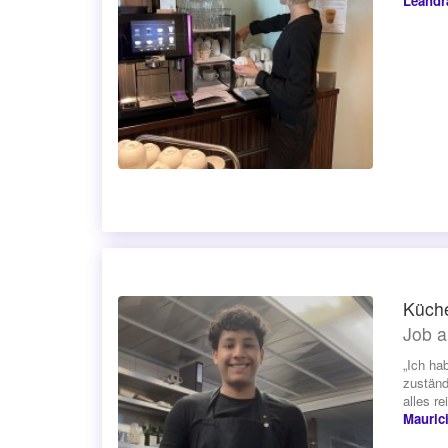
Leandr
Küche
Job a
„Ich ha
zuständ
alles r
Mauric