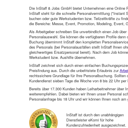
Die InStaff & Jobs GmbH bietet Unternehmen eine Online Pl
InStaff steht für die schnelle Personalvermittlung ("Instant 
buchen oder gute Werkstudenten bzw. Teilzeitkräfte zu finde
die Bereiche: Messe, Event, Promotion, Modeling, Event, G
Als Arbeitgeber schreiben Sie unverbindlich einen Job über 
Personalauswahl. Sie können die verfügbaren Profile dann o
Buchung übernimmt InStaff den kompletten Personalservice
des Personals (bei Personalausfällen stellt InStaff Ihnen 
gleichwertiges Ersatzpersonal bereit). Nach dem Job können
Werkstudent bzw. Aushilfe übernehmen.
InStaff zeichnet sich durch einen einfachen Buchungsproze
Preisfindung aus. Durch die unbefristete Erlaubnis zur
Arbe
rechtssichere Grundlage für Ihre Personalbuchung. Sollt
Kundendienst sieben Tage die Woche von 8 bis 22 Uhr per E
Bereits über 17.300 Kunden haben Leiharbeitnehmer über I
weiterempfehlen. Dabei bieten wir Ihnen unser Personal sc
Personalanfrage bis 18 Uhr und wir können Ihnen noch am 
InStaff ist durch den unabhängigen
Dienstleister eKomi für hohe
Kundenzufriedenheit ausgezeichnet.