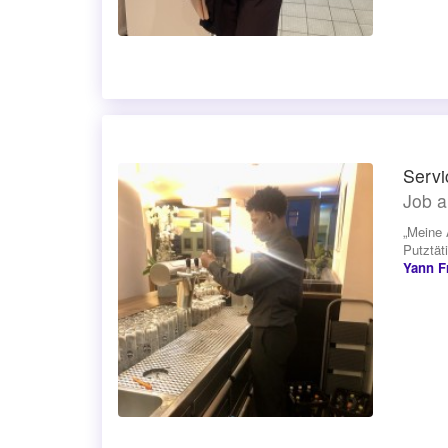
Servi
Job a
„Meine 
Putztät
Yann F