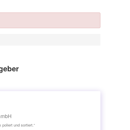
geber
 GmbH
oliert und sortiert.“