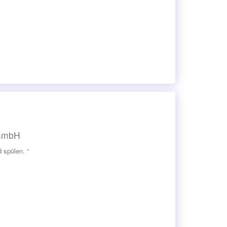
 GmbH
 spülen. “