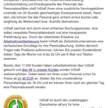
Lohnbuchhaltung und Einsatzgarantie des Personals (bei
Personalausfällen stellt InStaff Ihnen ohne zusätzliche Servicegebühren
innerhalb von 24 Stunden gleichwertiges Ersatzpersonal bereit). Nach
dem Job können Sie das Personal ganz einfach erneut buchen oder
langfristig als Werkstudent bzw. Aushilfe übernehmen.
InStaff zeichnet sich durch einen einfachen Buchungsprozess, eine
selbst verwaltete Personaldatenbank und eine transparente
Preisfindung aus. Durch die unbefristete Erlaubnis zur
Arbeitnehmerüberlassung
bietet InStaff als Zeitarbeitsunternehmen eine
rechtssichere Grundlage für Ihre Personalbuchung. Sollten dennoch
Fragen oder Probleme aufkommen, können Sie unseren Kundendienst
sieben Tage die Woche von 8 bis 22 Uhr per E-Mail und Telefon
erreichen.
Bereits über 17.300 Kunden haben Leiharbeitnehmer über InStaff
gebucht und
über 99 % unserer Kunden
würden InStaff
weiterempfehlen. Dabei bieten wir Ihnen unser Personal schon für
Preise ab
21,45 EUR
an. Stellen Sie Ihre unverbindliche
Personalanfrage bis 18 Uhr und wir können Ihnen noch am gleichen Tag
eine Personalauswahl senden.
InStaff ist durch den unabhängigen
Dienstleister eKomi für hohe