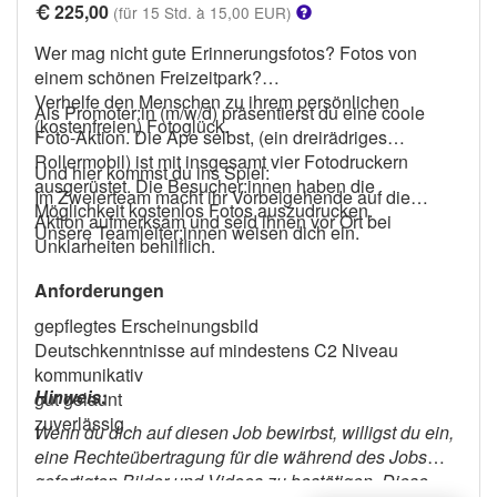
225,00
(für 15 Std. à 15,00 EUR)
Wer mag nicht gute Erinnerungsfotos? Fotos von
einem schönen Freizeitpark?
Verhelfe den Menschen zu ihrem persönlichen
Als Promoter:in (m/w/d) präsentierst du eine coole
(kostenfreien) Fotoglück.
Foto-Aktion. Die Ape selbst, (ein dreirädriges
Rollermobil) ist mit insgesamt vier Fotodruckern
Und hier kommst du ins Spiel:
ausgerüstet. Die Besucher:innen haben die
Im Zweierteam macht ihr Vorbeigehende auf die
Möglichkeit kostenlos Fotos auszudrucken.
Aktion aufmerksam und seid ihnen vor Ort bei
Unsere Teamleiter:innen weisen dich ein.
Unklarheiten behilflich.
Anforderungen
gepflegtes Erscheinungsbild
Deutschkenntnisse auf mindestens C2 Niveau
kommunikativ
Hinweis:
gut gelaunt
zuverlässig
Wenn du dich auf diesen Job bewirbst, willigst du ein,
eine Rechteübertragung für die während des Jobs
gefertigten Bilder und Videos zu bestätigen. Diese