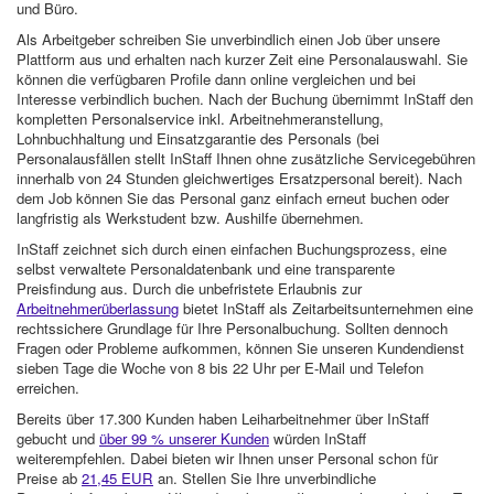
und Büro.
Als Arbeitgeber schreiben Sie unverbindlich einen Job über unsere
Plattform aus und erhalten nach kurzer Zeit eine Personalauswahl. Sie
können die verfügbaren Profile dann online vergleichen und bei
Interesse verbindlich buchen. Nach der Buchung übernimmt InStaff den
kompletten Personalservice inkl. Arbeitnehmeranstellung,
Lohnbuchhaltung und Einsatzgarantie des Personals (bei
Personalausfällen stellt InStaff Ihnen ohne zusätzliche Servicegebühren
innerhalb von 24 Stunden gleichwertiges Ersatzpersonal bereit). Nach
dem Job können Sie das Personal ganz einfach erneut buchen oder
langfristig als Werkstudent bzw. Aushilfe übernehmen.
InStaff zeichnet sich durch einen einfachen Buchungsprozess, eine
selbst verwaltete Personaldatenbank und eine transparente
Preisfindung aus. Durch die unbefristete Erlaubnis zur
Arbeitnehmerüberlassung
bietet InStaff als Zeitarbeitsunternehmen eine
rechtssichere Grundlage für Ihre Personalbuchung. Sollten dennoch
Fragen oder Probleme aufkommen, können Sie unseren Kundendienst
sieben Tage die Woche von 8 bis 22 Uhr per E-Mail und Telefon
erreichen.
Bereits über 17.300 Kunden haben Leiharbeitnehmer über InStaff
gebucht und
über 99 % unserer Kunden
würden InStaff
weiterempfehlen. Dabei bieten wir Ihnen unser Personal schon für
Preise ab
21,45 EUR
an. Stellen Sie Ihre unverbindliche