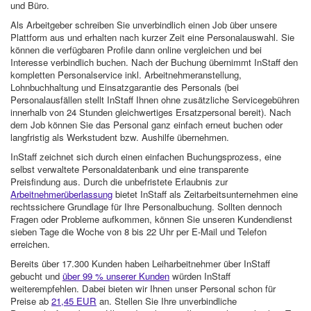
und Büro.
Als Arbeitgeber schreiben Sie unverbindlich einen Job über unsere
Plattform aus und erhalten nach kurzer Zeit eine Personalauswahl. Sie
können die verfügbaren Profile dann online vergleichen und bei
Interesse verbindlich buchen. Nach der Buchung übernimmt InStaff den
kompletten Personalservice inkl. Arbeitnehmeranstellung,
Lohnbuchhaltung und Einsatzgarantie des Personals (bei
Personalausfällen stellt InStaff Ihnen ohne zusätzliche Servicegebühren
innerhalb von 24 Stunden gleichwertiges Ersatzpersonal bereit). Nach
dem Job können Sie das Personal ganz einfach erneut buchen oder
langfristig als Werkstudent bzw. Aushilfe übernehmen.
InStaff zeichnet sich durch einen einfachen Buchungsprozess, eine
selbst verwaltete Personaldatenbank und eine transparente
Preisfindung aus. Durch die unbefristete Erlaubnis zur
Arbeitnehmerüberlassung
bietet InStaff als Zeitarbeitsunternehmen eine
rechtssichere Grundlage für Ihre Personalbuchung. Sollten dennoch
Fragen oder Probleme aufkommen, können Sie unseren Kundendienst
sieben Tage die Woche von 8 bis 22 Uhr per E-Mail und Telefon
erreichen.
Bereits über 17.300 Kunden haben Leiharbeitnehmer über InStaff
gebucht und
über 99 % unserer Kunden
würden InStaff
weiterempfehlen. Dabei bieten wir Ihnen unser Personal schon für
Preise ab
21,45 EUR
an. Stellen Sie Ihre unverbindliche