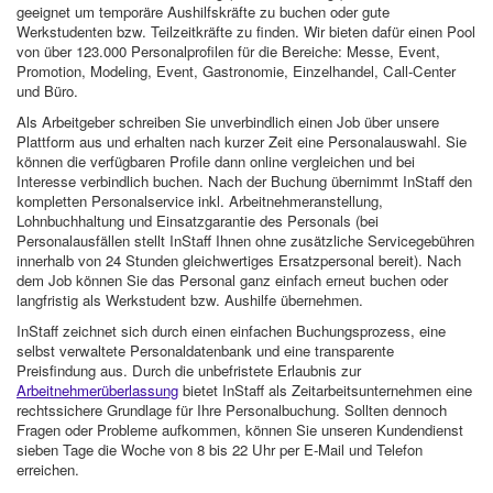
geeignet um temporäre Aushilfskräfte zu buchen oder gute
Werkstudenten bzw. Teilzeitkräfte zu finden. Wir bieten dafür einen Pool
von über 123.000 Personalprofilen für die Bereiche: Messe, Event,
Promotion, Modeling, Event, Gastronomie, Einzelhandel, Call-Center
und Büro.
Als Arbeitgeber schreiben Sie unverbindlich einen Job über unsere
Plattform aus und erhalten nach kurzer Zeit eine Personalauswahl. Sie
können die verfügbaren Profile dann online vergleichen und bei
Interesse verbindlich buchen. Nach der Buchung übernimmt InStaff den
kompletten Personalservice inkl. Arbeitnehmeranstellung,
Lohnbuchhaltung und Einsatzgarantie des Personals (bei
Personalausfällen stellt InStaff Ihnen ohne zusätzliche Servicegebühren
innerhalb von 24 Stunden gleichwertiges Ersatzpersonal bereit). Nach
dem Job können Sie das Personal ganz einfach erneut buchen oder
langfristig als Werkstudent bzw. Aushilfe übernehmen.
InStaff zeichnet sich durch einen einfachen Buchungsprozess, eine
selbst verwaltete Personaldatenbank und eine transparente
Preisfindung aus. Durch die unbefristete Erlaubnis zur
Arbeitnehmerüberlassung
bietet InStaff als Zeitarbeitsunternehmen eine
rechtssichere Grundlage für Ihre Personalbuchung. Sollten dennoch
Fragen oder Probleme aufkommen, können Sie unseren Kundendienst
sieben Tage die Woche von 8 bis 22 Uhr per E-Mail und Telefon
erreichen.