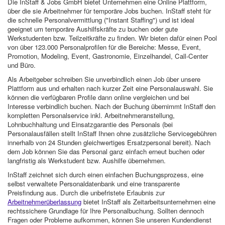
Die InStaff & Jobs GmbH bietet Unternehmen eine Online Plattform,
über die sie Arbeitnehmer für temporäre Jobs buchen. InStaff steht für
die schnelle Personalvermittlung ("Instant Staffing") und ist ideal
geeignet um temporäre Aushilfskräfte zu buchen oder gute
Werkstudenten bzw. Teilzeitkräfte zu finden. Wir bieten dafür einen Pool
von über 123.000 Personalprofilen für die Bereiche: Messe, Event,
Promotion, Modeling, Event, Gastronomie, Einzelhandel, Call-Center
und Büro.
Als Arbeitgeber schreiben Sie unverbindlich einen Job über unsere
Plattform aus und erhalten nach kurzer Zeit eine Personalauswahl. Sie
können die verfügbaren Profile dann online vergleichen und bei
Interesse verbindlich buchen. Nach der Buchung übernimmt InStaff den
kompletten Personalservice inkl. Arbeitnehmeranstellung,
Lohnbuchhaltung und Einsatzgarantie des Personals (bei
Personalausfällen stellt InStaff Ihnen ohne zusätzliche Servicegebühren
innerhalb von 24 Stunden gleichwertiges Ersatzpersonal bereit). Nach
dem Job können Sie das Personal ganz einfach erneut buchen oder
langfristig als Werkstudent bzw. Aushilfe übernehmen.
InStaff zeichnet sich durch einen einfachen Buchungsprozess, eine
selbst verwaltete Personaldatenbank und eine transparente
Preisfindung aus. Durch die unbefristete Erlaubnis zur
Arbeitnehmerüberlassung
bietet InStaff als Zeitarbeitsunternehmen eine
rechtssichere Grundlage für Ihre Personalbuchung. Sollten dennoch
Fragen oder Probleme aufkommen, können Sie unseren Kundendienst