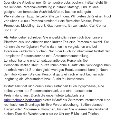
über die sie Arbeitnehmer für temporäre Jobs buchen. InStaff steht für
die schnelle Personalvermittlung ("Instant Staffing") und ist ideal
geeignet um temporäre Aushilfskräfte zu buchen oder gute
Werkstudenten bzw. Teilzeitkräfte zu finden. Wir bieten dafür einen Pool
von über 123.000 Personalprofilen für die Bereiche: Messe, Event,
Promotion, Modeling, Event, Gastronomie, Einzelhandel, Call-Center
und Büro.
Als Arbeitgeber schreiben Sie unverbindlich einen Job über unsere
Plattform aus und erhalten nach kurzer Zeit eine Personalauswahl. Sie
können die verfügbaren Profile dann online vergleichen und bei
Interesse verbindlich buchen. Nach der Buchung übernimmt InStaff den
kompletten Personalservice inkl. Arbeitnehmeranstellung,
Lohnbuchhaltung und Einsatzgarantie des Personals (bei
Personalausfällen stellt InStaff Ihnen ohne zusätzliche Servicegebühren
innerhalb von 24 Stunden gleichwertiges Ersatzpersonal bereit). Nach
dem Job können Sie das Personal ganz einfach erneut buchen oder
langfristig als Werkstudent bzw. Aushilfe übernehmen.
InStaff zeichnet sich durch einen einfachen Buchungsprozess, eine
selbst verwaltete Personaldatenbank und eine transparente
Preisfindung aus. Durch die unbefristete Erlaubnis zur
Arbeitnehmerüberlassung
bietet InStaff als Zeitarbeitsunternehmen eine
rechtssichere Grundlage für Ihre Personalbuchung. Sollten dennoch
Fragen oder Probleme aufkommen, können Sie unseren Kundendienst
sieben Tage die Woche von 8 bis 22 Uhr per E-Mail und Telefon