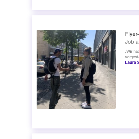
Flyer
Job a
„Wir ha
vorgeste
Laura 