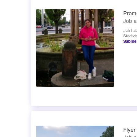
Promo
Job a
„Ich ha
Stadtvi
Sabine
Flyer