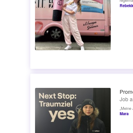
regelmä
Rebekk
Prom
Job a
„Meine 
Mara