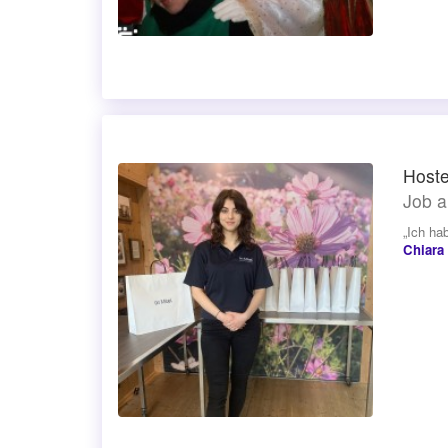
Host
Job a
„Ich ha
Chiara