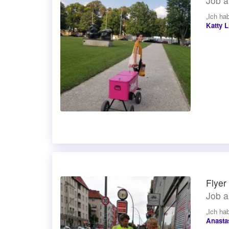
Job a
„Ich hab
Katty L
Flyer
Job a
„Ich ha
Anasta