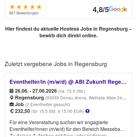
★★★★
★
★
4,8/5
867 Bewertungen
Hier findest du aktuelle Hostess Jobs in Regensburg –
bewirb dich direkt online.
Zuletzt vergebene
Jobs in Regensburg
Eventhelfer/in (m/w/d) @ ABI Zukunft Regensburg 2026
26.06. - 27.06.2026
(ca. 15.5 Std.)
Regensburg
(93059 Donau-Arena, Walhalla-Allee 24, 93059 Regensburg)
Job
(2 Eventhelfer gesucht)
232,50
(für 15.5 Std. à 15,00 EUR)
Für eine Veranstaltung suchen wir engagierte
Eventhelfer/innen (m/w/d) für den Bereich Messebau.
Zu deinen Aufgaben gehören unter anderem: