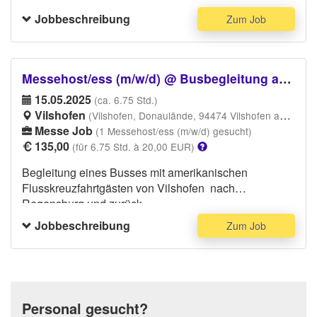
Entladen und Beladen von Messebaumaterial aus/in
Jobbeschreibung
Zum Job
einen LKW, Unterstützung beim Auf- und Abbau der
Veranstaltung, Umräumen und Platzieren der
Eventausstattung. Du benötigst Stahlkappenschuhe
und wetterangepasste Arbeitskleidung (Arbeitshose,
Messehost/ess (m/w/d) @ Busbegleitung amerikanischer Flusskreuzfahrtgäste
Handschuhe, Jacke, etc.). Du solltest körperlich fit /
15.05.2025
(ca. 6.75 Std.)
belastbar sein.
Vilshofen
(Vilshofen, Donaulände, 94474 Vilshofen an der Donau)
Messe Job
(1 Messehost/ess (m/w/d) gesucht)
135,00
(für 6.75 Std. à 20,00 EUR)
Begleitung eines Busses mit amerikanischen
Flusskreuzfahrtgästen von Vilshofen nach
Regensburg und zurück
Jobbeschreibung
Zum Job
Personal gesucht?