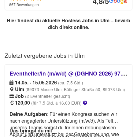
4,8/5
867 Bewertungen
Hier findest du aktuelle Hostess Jobs in Ulm – bewirb
dich direkt online.
Zuletzt vergebene
Jobs in Ulm
Eventhelfer/in (m/w/d) @ (DGHNO 2026) 97. Jahresversammlung der Deutschen Gesellschaft für Hals-Nasen-Ohren-Heilkunde, Kopf- und Hals-Chirurgie e. V.
14.05. - 15.05.2026
(ca. 7.5 Std.)
Ulm
(89073 Messe Ulm, Böfinger Straße 50, 89073 Ulm)
Job
(2 Eventhelfer gesucht)
120,00
(für 7.5 Std. à 16,00 EUR)
Deine Aufgaben
: Für einen Kongress suchen wir
nach engagierter Unterstützung (m/w/d). Als Teil
unseres Teams sorgst du für einen reibungslosen
Das bringst du mit
Ablauf und unterstützt bei der Gästebetreuung, wie