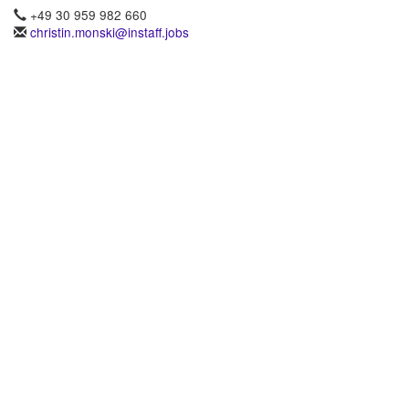
+49 30 959 982 660
christin.monski@instaff.jobs