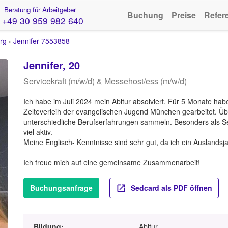
Beratung für Arbeitgeber
Buchung
Preise
Refer
+49 30 959 982 640
rg
›
Jennifer-7553858
Jennifer, 20
Servicekraft (m/w/d) & Messehost/ess (m/w/d)
Ich habe im Juli 2024 mein Abitur absolviert. Für 5 Monate hab
Zelteverleih der evangelischen Jugend München gearbeitet. Über 
unterschiedliche Berufserfahrungen sammeln. Besonders als Se
viel aktiv.
Meine Englisch- Kenntnisse sind sehr gut, da ich ein Auslands
Ich freue mich auf eine gemeinsame Zusammenarbeit!
Buchungsanfrage
Sedcard als PDF öffnen
Bildung:
Abitur