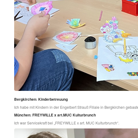
Bergkirchen: Kinderbetreuung
Ich habe mit Kindern in der Engelbert Strauß Filiale in Bergkirchen gebaste
München: FREYWILLE x art.MUC Kulturbrunch
Ich war Servicekraft bei „FREYWILLE x art. MUC Kulturbrunch“.