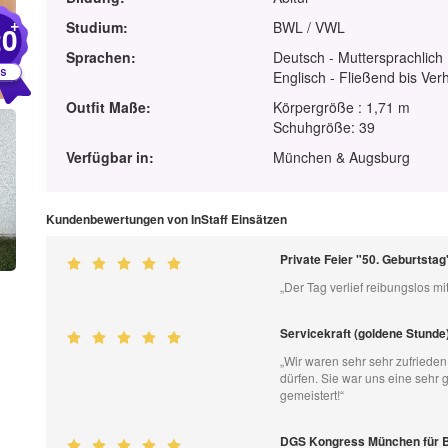
+
Studium:
BWL / VWL
20
Sprachen:
Deutsch - Muttersprachlich
Englisch - Fließend bis Ver
Outfit Maße:
Körpergröße : 1,71 m
Schuhgröße: 39
Verfügbar in:
München & Augsburg
Kundenbewertungen von InStaff Einsätzen
Private Feier "50. Geburtstag
„Der Tag verlief reibungslos mit
Servicekraft (goldene Stunde
„Wir waren sehr sehr zufrieden
dürfen. Sie war uns eine sehr 
gemeistert!“
DGS Kongress München fü