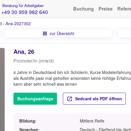
Beratung für Arbeitgeber
Buchung
Preise
Refer
+49 30 959 982 640
d
›
Ana-2027302
zur Übersicht
Ana, 26
Promoter/in (m/w/d)
4 Jahre in Deutschland bin ich Schülerin, Kurze Modelerfahru
als Aushilfe paar mal geholfen ansonsten keine richtige Erfahrun
kann aber sehr schnell was lernen
Buchungsanfrage
Sedcard als PDF öffnen
Bildung:
Mittlere Reife
Sprachen:
Deutsch - Fließend bis Ver