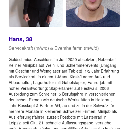
Hans, 38
Servicekraft (m/w/d) & Eventhelfer/in (m/w/d)
Goldschmied-Abschluss im Juni 2020 absolviert; Nebenbei
Kellner-Minijobs auf Wein- und Schlemmerevents (Umgang
mit Geschirr und Weingläser auf Tablett); 1/2 Jahr Erfahrung
als Servicekraft in einem 1-Mann Kiosk/Laden; Auf- und
Abbauhelfer; Lagerhelfer mit Gabelstapler; Fahrerjob mit
hoher Verantwortung; Staplerfahrer auf Festivals; 2006
Ausbildung zum Schreiner; 5 Berufsjahre in verschiedenen
deutschen Firmen wie deutsche Werkstätten in Hellerau, 1
Jahr Rosskopf & Partner AG, ab und zu in der Schweiz für
mehrere Monate in kleineren Schweizer Firmen; Minijob als
Auslieferungsfahrer; zurzeit Postbote mit Lastenrad in
Leipzig seit Okt. 21; schnelle Auffassungsgabe, verstehe
mein Handwerk, zügige und sorgfältige Arbeitsweise in vielen