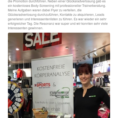
die Promotion durchführen. Neben einer Glücksradverlosung gab es
ein kostenloses Body-Screening mit professioneller Trainerberatung.
Meine Aufgaben waren dabei Flyer zu verteilen, die
Glücksradverlosung durchzuführen, Kontakte zu akquirieren, Leads
generieren und Interessentenlisten zu führen. Es war wieder ein sehr
erfolgreicher Tag. Die Resonanz war super und wir konnten sehr viele
Interessenten gewinnen.