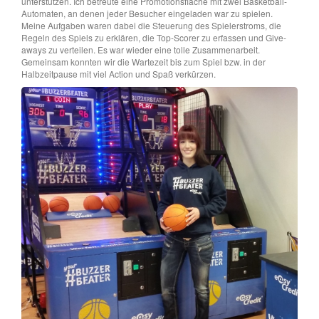
unterstützen. Ich betreute eine Promotionsfläche mit zwei Basketball-
Automaten, an denen jeder Besucher eingeladen war zu spielen.
Meine Aufgaben waren dabei die Steuerung des Spielerstroms, die
Regeln des Spiels zu erklären, die Top-Scorer zu erfassen und Give-
aways zu verteilen. Es war wieder eine tolle Zusammenarbeit.
Gemeinsam konnten wir die Wartezeit bis zum Spiel bzw. in der
Halbzeitpause mit viel Action und Spaß verkürzen.