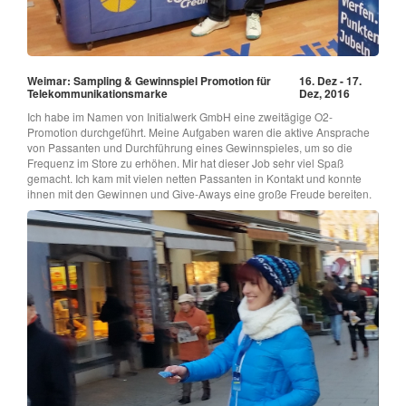
Weimar: Sampling & Gewinnspiel Promotion für
16. Dez - 17.
Telekommunikationsmarke
Dez, 2016
Ich habe im Namen von Initialwerk GmbH eine zweitägige O2-
Promotion durchgeführt. Meine Aufgaben waren die aktive Ansprache
von Passanten und Durchführung eines Gewinnspieles, um so die
Frequenz im Store zu erhöhen. Mir hat dieser Job sehr viel Spaß
gemacht. Ich kam mit vielen netten Passanten in Kontakt und konnte
ihnen mit den Gewinnen und Give-Aways eine große Freude bereiten.