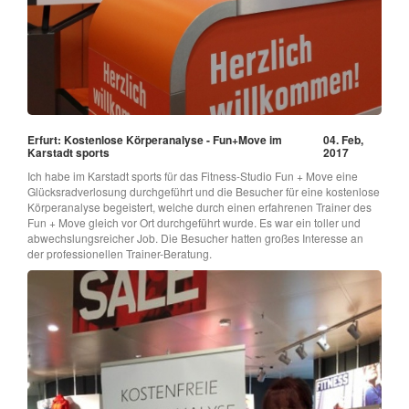
Erfurt: Kostenlose Körperanalyse - Fun+Move im
04. Feb,
Karstadt sports
2017
Ich habe im Karstadt sports für das Fitness-Studio Fun + Move eine
Glücksradverlosung durchgeführt und die Besucher für eine kostenlose
Körperanalyse begeistert, welche durch einen erfahrenen Trainer des
Fun + Move gleich vor Ort durchgeführt wurde. Es war ein toller und
abwechslungsreicher Job. Die Besucher hatten großes Interesse an
der professionellen Trainer-Beratung.