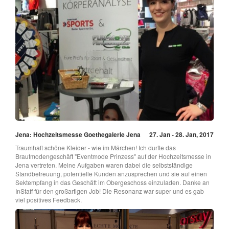
Jena: Hochzeitsmesse Goethegalerie Jena
27. Jan - 28. Jan, 2017
Traumhaft schöne Kleider - wie im Märchen! Ich durfte das
Brautmodengeschäft "Eventmode Prinzess" auf der Hochzeitsmesse in
Jena vertreten. Meine Aufgaben waren dabei die selbstständige
Standbetreuung, potentielle Kunden anzusprechen und sie auf einen
Sektempfang in das Geschäft im Obergeschoss einzuladen. Danke an
InStaff für den großartigen Job! Die Resonanz war super und es gab
viel positives Feedback.