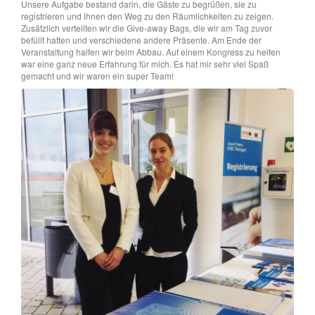
Unsere Aufgabe bestand darin, die Gäste zu begrüßen, sie zu
registrieren und ihnen den Weg zu den Räumlichkeiten zu zeigen.
Zusätzlich verteilten wir die Give-away Bags, die wir am Tag zuvor
befüllt hatten und verschiedene andere Präsente. Am Ende der
Veranstaltung halfen wir beim Abbau. Auf einem Kongress zu helfen
war eine ganz neue Erfahrung für mich. Es hat mir sehr viel Spaß
gemacht und wir waren ein super Team!