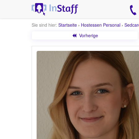
Sie sind hier:
Startseite
›
Hostessen Personal
›
Sedcar
Vorherige