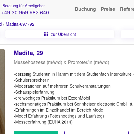
Beratung für Arbeitgeber
Buchung
Preise
Refer
+49 30 959 982 640
d
›
Madita-697792
zur Übersicht
Madita, 29
Messehost/ess (m/w/d) & Promoter/in (m/w/d)
-derzeitig Studentin in Hamm mit dem Studienfach Interkulturel
-Schülersprecherin
-Moderationen auf mehreren Schulveranstaltungen
-Schauspielerfahrung
-dreiwöchiges Praktikum bei ExxonMobil
-sechsmonatiges Praktikum bei Sennheiser electronic GmbH &
-Erfahrungen im Einzelhandel im Bereich Mode
-Model Erfahrung (Fotoshootings und Laufsteg)
-Messeerfahrung (EUHA 2014)