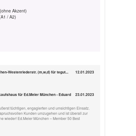
 (ohne Akzent)
(A1 / A2)
en-Westenriederstr. (m,w,d) für tegut...
12.01.2023
rkaufshaus für Ed.Meier München - Eduard
23.01.2023
ußerst tüchtigen, engagierten und umsichtigen Einsatz.
anspruchsvollen Kunden umzugehen und ist überall zur
erne wieder! Ed.Meier München – Member 50 Best