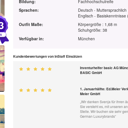
Bildung:
Fachhochschulreife
Sprachen:
Deutsch - Muttersprachlich
Englisch - Basiskenntnisse 
3
Outfit Maße:
Körpergröße : 1,68 m
Schuhgröße: 38
Verfügbar in:
München
Kundenbewertungen von InStaff Einsätzen
Inventurhelfer basic AG Münch
BASIC GmbH
1. Januarhälfte: Ed.Meier Ve
Meier GmbH
„Wir danken Svenja für ihren ä
Sie versteht es, mit unseren 
Stelle. Wir buchen sie sehr g
German Luxurybrands“