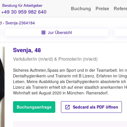
Beratung für Arbeitgeber
Buchung
Preise
Refer
+49 30 959 982 640
d
›
Svenja-2364184
zur Übersicht
Svenja, 48
Verkäufer/in (m/w/d) & Promoter/in (m/w/d)
Sicheres Auftreten,Spass am Sport und in der Teamarbeit. Im 
Dentalhygienikerin und Trainerin mit B Lizenz. Erfahren im U
Leben. Meine Ausbildung als Dentalhygienikerin absolvierte ich 
Lizenz als Trainerin erhielt ich auf einer staatlich anerkannten
Wohnhaft seit August 2020 in München- Ramersdorf.
Buchungsanfrage
Sedcard als PDF öffnen