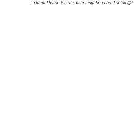
so kontaktieren Sie uns bitte umgehend an: kontakt@in
InStaff
Für 
Startseite
So funkt
Über InStaff
Buchun
Karriere
Rechtss
Impressum
Kosten 
Login
Kundenr
Messekalender
Hostess
Arbeitsverträge
Promoti
Bewerbungsunterlagen
Service
Schulungen
Event P
Arbeitsrecht
Einzelh