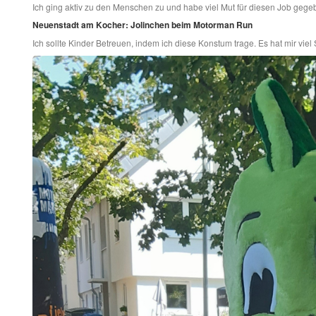
Ich ging aktiv zu den Menschen zu und habe viel Mut für diesen Job gege
Neuenstadt am Kocher: Jolinchen beim Motorman Run
Ich sollte Kinder Betreuen, indem ich diese Konstum trage. Es hat mir vie