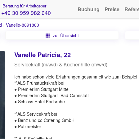
Beratung für Arbeitgeber
Buchung
Preise
Refer
+49 30 959 982 640
d
›
Vanelle-8891880
zur Übersicht
Vanelle Patricia, 22
Servicekraft (m/w/d) & Küchenhilfe (m/w/d)
Ich habe schon viele Erfahrungen gesammelt wie zum Beispiel
**ALS Frühstückskraft bei
● PremierInn Stuttgart Mitte
● PremierInn Stuttgart -Bad-Cannstatt
● Schloss Hotel Karlsruhe
**ALS Servicekraft bei
● Benz und co Catering GmbH
● Putzmeister
** ALS Spülhilfe bei