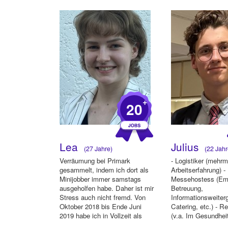
+
20
Lea
Julius
(27 Jahre)
(22 Jahr
Verräumung bei Primark
- Logistiker (mehr
gesammelt, indem ich dort als
Arbeitserfahrung) -
Minijobber immer samstags
Messehostess (Em
ausgeholfen habe. Daher ist mir
Betreuung,
Stress auch nicht fremd. Von
Informationsweiter
Oktober 2018 bis Ende Juni
Catering, etc.) - R
2019 habe ich in Vollzeit als
(v.a. Im Gesundhei
Pr...
bspw. Urologie) - S