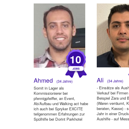
(In ...
10
Ali
Ahmed
(34 Jahre)
(34 Jahre)
- Einsätze als Aush
Somit in Lager als
Verkauf bei Firme
Kommissionierer bei
Beispiel Zara und 
pfennigpfeiffer, an Event,
(Waren verräumt, 
Ab/Aufbau und Walking act habe
beraten, Kasse) - s
ich auch bei Spryker EXCITE
Jahr in einer Druck
teilgenommen Erfahrungen zur
Aushilfe - auf Mess
Spülhilfe bei Dorint Parkhotel
Produ...
und Felixsuit...