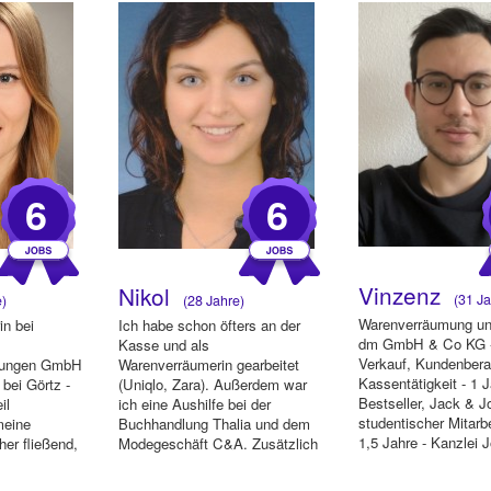
6
6
Vinzenz
Nikol
(31 Ja
e)
(28 Jahre)
Warenverräumung un
in bei
Ich habe schon öfters an der
dm GmbH & Co KG - 
Kasse und als
Verkauf, Kundenbera
stungen GmbH
Warenverräumerin gearbeitet
Kassentätigkeit - 1 J
 bei Görtz -
(Uniqlo, Zara). Außerdem war
Bestseller, Jack & J
il
ich eine Aushilfe bei der
studentischer Mitarb
meine
Buchhandlung Thalia und dem
1,5 Jahre - Kanzlei J
her fließend,
Modegeschäft C&A. Zusätzlich
ein W...
fungierte ich ab...