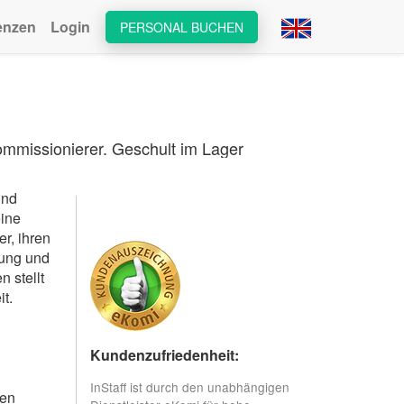
enzen
Login
PERSONAL BUCHEN
Kommissionierer. Geschult im Lager
und
eine
r, ihren
lung und
 stellt
t.
Kundenzufriedenheit:
InStaff ist durch den unabhängigen
hen