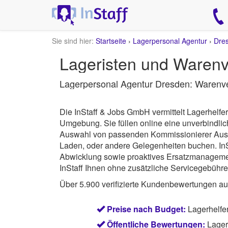
Sie sind hier:
Startseite
›
Lagerpersonal Agentur
›
Dre
Lageristen und Warenv
Lagerpersonal Agentur Dresden: Waren
Die InStaff & Jobs GmbH vermittelt Lagerhelf
Umgebung.
Sie füllen online eine unverbindl
Auswahl von passenden Kommissionierer Aushilf
Laden, oder andere Gelegenheiten buchen.
In
Abwicklung sowie proaktives Ersatzmanagement 
InStaff Ihnen ohne zusätzliche Servicegebühre
Über 5.900 verifizierte Kundenbewertungen a
Preise nach Budget:
Lagerhelfe
Öffentliche Bewertungen:
Lager