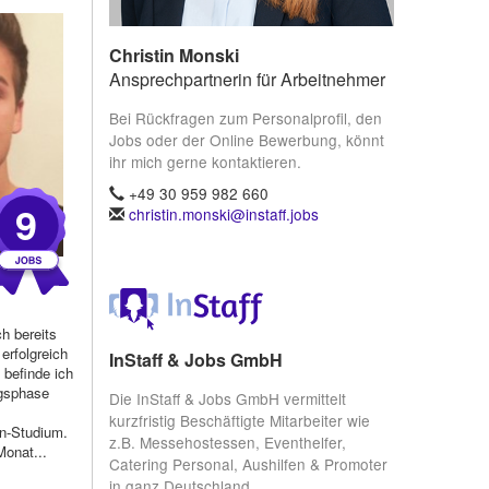
Christin Monski
Ansprechpartnerin für Arbeitnehmer
Bei Rückfragen zum Personalprofil, den
Jobs oder der Online Bewerbung, könnt
ihr mich gerne kontaktieren.
+49 30 959 982 660
9
christin.monski@instaff.jobs
h bereits
 erfolgreich
InStaff & Jobs GmbH
 befinde ich
ngsphase
Die InStaff & Jobs GmbH vermittelt
kurzfristig Beschäftigte Mitarbeiter wie
en-Studium.
z.B. Messehostessen, Eventhelfer,
Monat...
Catering Personal, Aushilfen & Promoter
in ganz Deutschland.