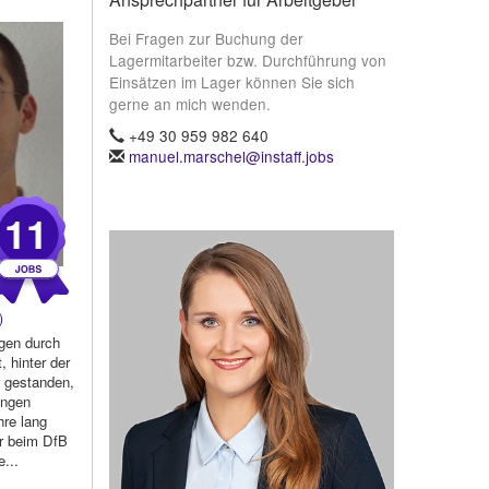
Bei Fragen zur Buchung der
Lagermitarbeiter bzw. Durchführung von
Einsätzen im Lager können Sie sich
gerne an mich wenden.
+49 30 959 982 640
manuel.marschel@instaff.jobs
11
)
gen durch
, hinter der
r gestanden,
ungen
hre lang
er beim DfB
...