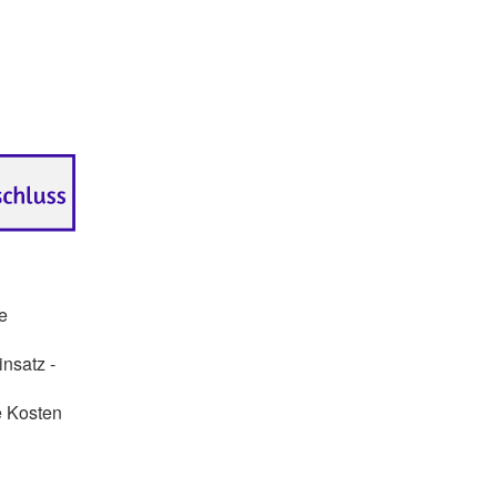
e
insatz -
e Kosten