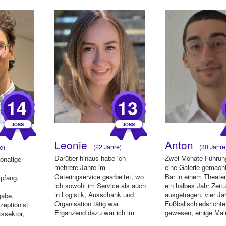
14
13
Leonie
Anton
(22 Jahre)
(30 Jahre
e)
Darüber hinaus habe ich
Zwei Monate Führun
monatige
mehrere Jahre im
eine Galerie gemacht
Cateringservice gearbeitet, wo
Bar in einem Theate
pfang,
ich sowohl im Service als auch
ein halbes Jahr Zeit
in Logistik, Ausschank und
ausgetragen, vier Ja
gabe,
Organisation tätig war.
Fußballschiedsricht
ezeptionist
Ergänzend dazu war ich im
gewesen, einige Male
tssektor,
Einzelhandel bei S...
ervicekraft