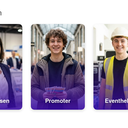
n
sen
Promoter
Eventhel