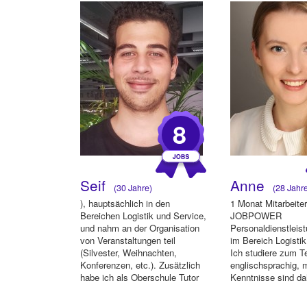
8
Seif
Anne
(30 Jahre)
(28 Jahr
), hauptsächlich in den
1 Monat Mitarbeiter
Bereichen Logistik und Service,
JOBPOWER
und nahm an der Organisation
Personaldienstlei
von Veranstaltungen teil
im Bereich Logistik
(Silvester, Weihnachten,
Ich studiere zum Te
Konferenzen, etc.). Zusätzlich
englischsprachig, 
habe ich als Oberschule Tutor
Kenntnisse sind da
Mat...
zudem spreche ich 