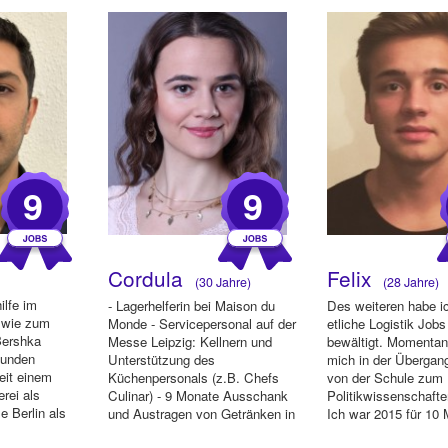
9
9
Cordula
Felix
(30 Jahre)
(28 Jahre)
ilfe im
- Lagerhelferin bei Maison du
Des weiteren habe ic
n wie zum
Monde - Servicepersonal auf der
etliche Logistik Jobs
Bershka
Messe Leipzig: Kellnern und
bewältigt. Momentan
Kunden
Unterstützung des
mich in der Überga
eit einem
Küchenpersonals (z.B. Chefs
von der Schule zum
erei als
Culinar) - 9 Monate Ausschank
Politikwissenschaft
e Berlin als
und Austragen von Getränken in
Ich war 2015 für 10 
e...