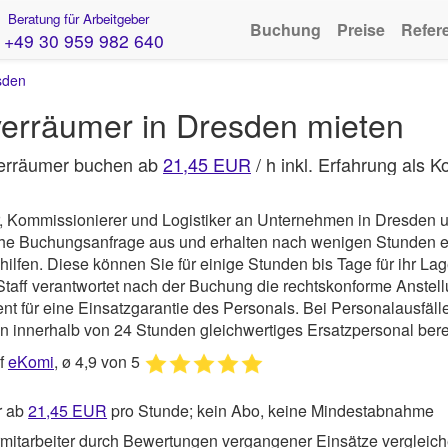
Beratung für Arbeitgeber
Buchung
Preise
Refer
+49 30 959 982 640
sden
erräumer in Dresden mieten
verräumer buchen ab
21,45 EUR
/ h inkl. Erfahrung als 
er, Kommissionierer und Logistiker an Unternehmen in Dresden 
iche Buchungsanfrage aus und erhalten nach wenigen Stunden 
en. Diese können Sie für einige Stunden bis Tage für ihr Lage
Staff
verantwortet nach der Buchung die rechtskonforme Anstel
für eine Einsatzgarantie des Personals. Bei Personalausfällen
n innerhalb von 24 Stunden gleichwertiges Ersatzpersonal berei
uf
eKomi
, ø 4,9 von 5
r ab
21,45
EUR
pro Stunde; kein Abo, keine Mindestabnahme
mitarbeiter durch Bewertungen vergangener Einsätze vergleic