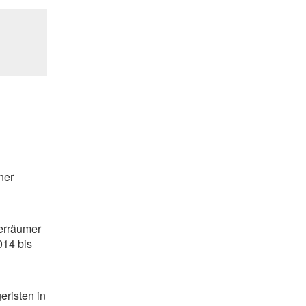
ner
erräumer
014 bis
eristen in