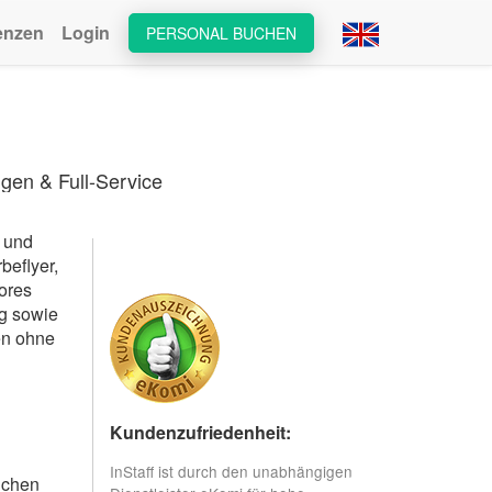
enzen
Login
PERSONAL BUCHEN
gen & Full-Service
n und
beflyer,
ores
g sowie
en ohne
Kundenzufriedenheit:
InStaff ist durch den unabhängigen
ichen