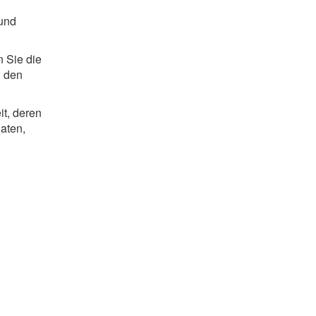
 und
n Sie die
n den
it, deren
Daten,