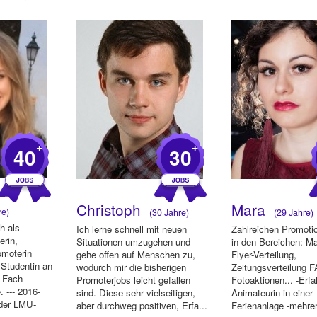
+
+
40
30
Christoph
Mara
re)
(30 Jahre)
(29 Jahre)
ch als
Ich lerne schnell mit neuen
Zahlreichen Promotio
erin,
Situationen umzugehen und
in den Bereichen: M
omoterin
gehe offen auf Menschen zu,
Flyer-Verteilung,
4 Studentin an
wodurch mir die bisherigen
Zeitungsverteilung F
 Fach
Promoterjobs leicht gefallen
Fotoaktionen... -Erfa
. --- 2016-
sind. Diese sehr vielseitigen,
Animateurin in einer
 der LMU-
aber durchweg positiven, Erfa...
Ferienanlage -mehre