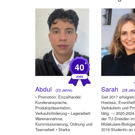
+
40
Abdul
Sarah
(23 Jahre)
(28 Jah
• Promotion: Einzelhandel:
Seit 2017 erfolgrei
Kundenansprache,
Hostess, Eventhelf
Produktpräsentation,
Verkäuferin und Pr
Verkaufsförderung • Lagerarbeit:
tätig. --- 2020-202
Warenannahme,
der TU-Dresden im
Kommissionierung, Ordnung und
Molekulare-Biologie
Teamarbeit • Starke
2019 Studentin an
Kommunikationsfähigkeit,
München i...