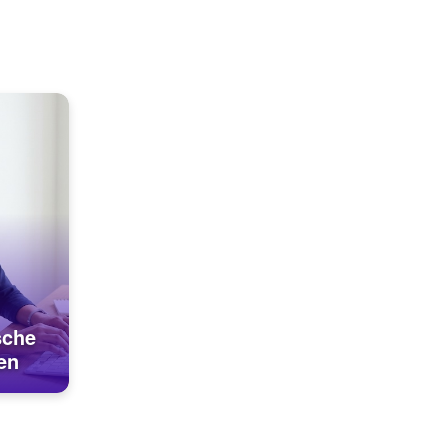
sche
en