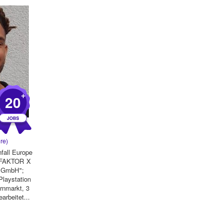
+
20
re)
nfall Europe
"FAKTOR X
n GmbH";
Playstation
rnmarkt, 3
arbeitet...