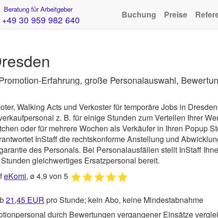
Beratung für Arbeitgeber
Buchung
Preise
Refer
+49 30 959 982 640
Dresden
. Promotion-Erfahrung, große Personalauswahl, Bewertun
oter, Walking Acts und Verkoster für temporäre Jobs in Dresde
kaufpersonal z. B. für einige Stunden zum Verteilen Ihrer Wer
tchen oder für mehrere Wochen als Verkäufer in Ihren Popup St
rantwortet
InStaff
die rechtskonforme Anstellung und Abwicklun
arantie des Personals. Bei Personalausfällen stellt InStaff Ihn
Stunden gleichwertiges Ersatzpersonal bereit.
uf
eKomi
, ø 4,9 von 5
ab
21,45
EUR
pro Stunde; kein Abo, keine Mindestabnahme
tionpersonal durch Bewertungen vergangener Einsätze vergle