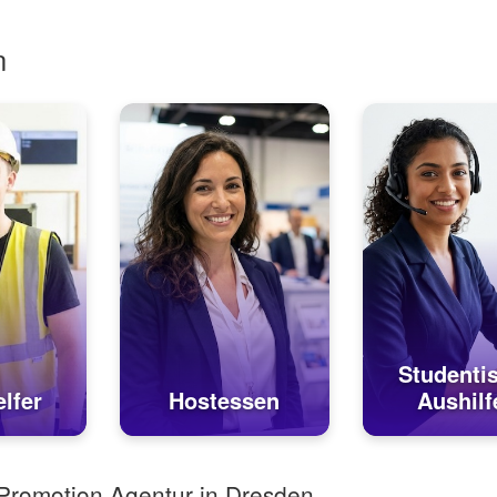
n
Studenti
lfer
Hostessen
Aushilf
 Promotion Agentur in Dresden