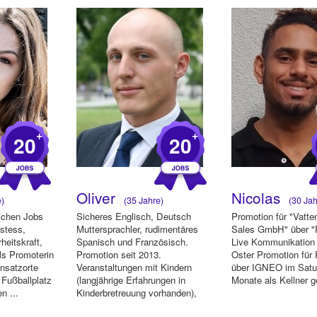
+
+
20
20
Oliver
Nicolas
e)
(35 Jahre)
(30 Jah
eichen Jobs
Sicheres Englisch, Deutsch
Promotion für "Vatte
stess,
Muttersprachler, rudimentäres
Sales GmbH" über 
heitskraft,
Spanisch und Französisch.
Live Kommunikatio
ls Promoterin
Promotion seit 2013.
Oster Promotion für 
nsatzorte
Veranstaltungen mit Kindern
über IGNEO im Satu
 Fußballplatz
(langjährige Erfahrungen in
Monate als Kellner ge
n ...
Kinderbretreuung vorhanden),
Verköstig...