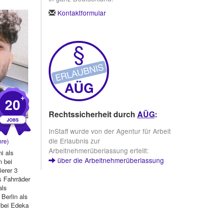
Kontaktformular
+
20
Rechtssicherheit durch
AÜG
:
InStaff wurde von der Agentur für Arbeit
die Erlaubnis zur
re)
Arbeitnehmerüberlassung erteilt:
i als
über die Arbeitnehmerüberlassung
n bei
erer 3
s Fahrräder
als
Berlin als
 bei Edeka