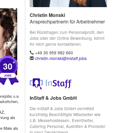
Christin Monski
Ansprechpartnerin für Arbeitnehmer
Bei Rückfragen zum Personalprofil, den
Jobs oder der Online Bewerbung, könnt
ihr mich gerne kontaktieren.
+49 30 959 982 660
christin.monski@instaff.jobs
+
30
nsjobs u.a.
InStaff & Jobs GmbH
askottchen,
Die InStaff & Jobs GmbH vermittelt
AZ,
kurzfristig Beschäftigte Mitarbeiter wie
hrung als
z.B. Messehostessen, Eventhelfer,
Catering Personal, Aushilfen & Promoter
re Male als
in ganz Deutschland.