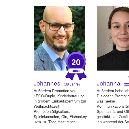
Überzeugungs...
+
20
Johannes
Johanna
(38 Jahre)
(22
Außerdem Promotion von
Außerdem habe ich
LEGO/Duplo, Kinderbetreuung
Dialogerin Promotio
in großem Einkaufszentrum zur
was meine
Weihnachtszeit.
Kommunikationsfäh
Promotiontätigkeiten:.
Spontanität und Of
Spielekonsolen, Gin, Eishockey
gestärkt hat. Zusät
uvm. 10 Tage Host einer
ich während der Sc
Urlaubsmesse in Stutt...
Nachhilfe im Fach E