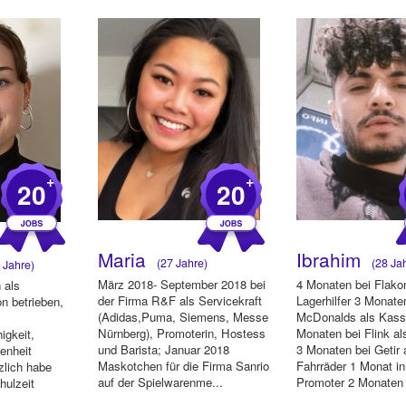
Rezeptioni...
+
+
20
20
Maria
Ibrahim
(27 Jahre)
(28 Jah
 Jahre)
März 2018- September 2018 bei
4 Monaten bei Flakon
 als
der Firma R&F als Servicekraft
Lagerhilfer 3 Monate
n betrieben,
(Adidas,Puma, Siemens, Messe
McDonalds als Kassi
Nürnberg), Promoterin, Hostess
Monaten bei Flink al
igkeit,
und Barista; Januar 2018
3 Monaten bei Getir 
fenheit
Maskotchen für die Firma Sanrio
Fahrräder 1 Monat in 
zlich habe
auf der Spielwarenme...
Promoter 2 Monaten
hulzeit
al...
ngli...