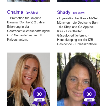
Chaima
Shady
(30 Jahre)
(23 Jahre)
.. Promotion für Chiquita
- Flyeraktion bei Ikea - M-Net
Banana (Combera) 2 Jahren
München - die Deutsche Bahn
Erfahrung in der
- die Shop and Go App bei
Gastronomie.Wirtschaftsingenieurwesen
Ikea - Eventhelfer
im 6.Semester an der TU
Gäseakkreditierierung -
Kaiserslautern.
Housekeeping bei der IZB
Residence - Einlasskontrolle
bei dem MOC Münc...
+
+
30
30