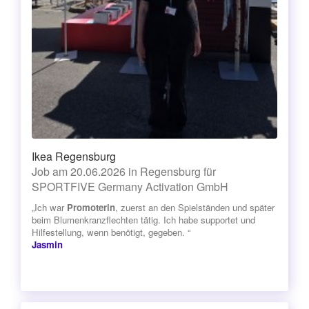
Ikea Regensburg
Job am 20.06.2026 in Regensburg für
SPORTFIVE Germany Activation GmbH
„Ich war
Promoterin
, zuerst an den Spielständen und später
beim Blumenkranzflechten tätig. Ich habe supportet und
Hilfestellung, wenn benötigt, gegeben. “
Jasmin