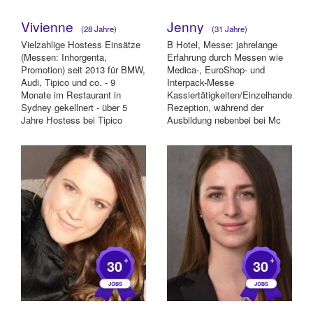
Vivienne
Jenny
(28 Jahre)
(31 Jahre)
Vielzahlige Hostess Einsätze
B Hotel, Messe: jahrelange
(Messen: Inhorgenta,
Erfahrung durch Messen wie
Promotion) seit 2013 für BMW,
Medica-, EuroShop- und
Audi, Tipico und co. - 9
Interpack-Messe
Monate im Restaurant in
Kassiertätigkeiten/Einzelhandel:
Sydney gekellnert - über 5
Rezeption, während der
Jahre Hostess bei Tipico
Ausbildung nebenbei bei Mc
Event Box Loge Al...
Donalds Mitterteich a...
+
+
30
30