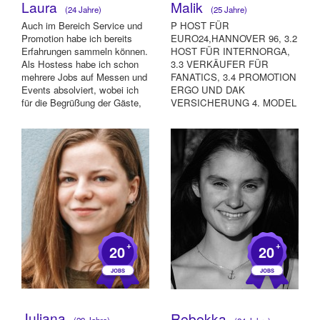
Laura
Malik
(24 Jahre)
(25 Jahre)
Auch im Bereich Service und
P HOST FÜR
Promotion habe ich bereits
EURO24,HANNOVER 96, 3.2
Erfahrungen sammeln können.
HOST FÜR INTERNORGA,
Als Hostess habe ich schon
3.3 VERKÄUFER FÜR
mehrere Jobs auf Messen und
FANATICS, 3.4 PROMOTION
Events absolviert, wobei ich
ERGO UND DAK
für die Begrüßung der Gäste,
VERSICHERUNG 4. MODEL
di...
FÜR PROCAST UND ZORA
MODELS 5. ARTIST U...
+
+
20
20
Juliana
Rebekka
(29 Jahre)