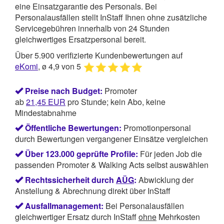
eine Einsatzgarantie des Personals. Bei
Personalausfällen stellt InStaff Ihnen ohne zusätzliche
Servicegebühren innerhalb von 24 Stunden
gleichwertiges Ersatzpersonal bereit.
Über 5.900 verifizierte Kundenbewertungen auf
eKomi
, ø 4,9 von 5
Preise nach Budget:
Promoter
ab
21,45
EUR
pro Stunde; kein Abo, keine
Mindestabnahme
Öffentliche Bewertungen:
Promotionpersonal
durch Bewertungen vergangener Einsätze vergleichen
Über 123.000 geprüfte Profile:
Für jeden Job die
passenden Promoter & Walking Acts selbst auswählen
Rechtssicherheit durch
AÜG
:
Abwicklung der
Anstellung & Abrechnung direkt über InStaff
Ausfallmanagement:
Bei Personalausfällen
gleichwertiger Ersatz durch InStaff
ohne
Mehrkosten