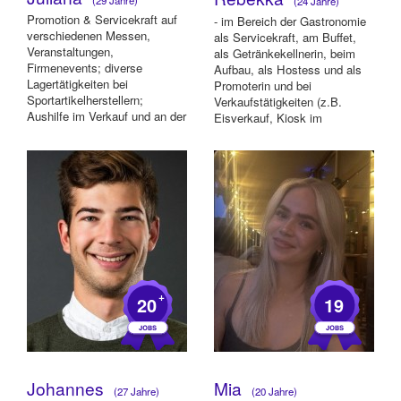
(24 Jahre)
Promotion & Servicekraft auf
- im Bereich der Gastronomie
verschiedenen Messen,
als Servicekraft, am Buffet,
Veranstaltungen,
als Getränkekellnerin, beim
Firmenevents; diverse
Aufbau, als Hostess und als
Lagertätigkeiten bei
Promoterin und bei
Sportartikelherstellern;
Verkaufstätigkeiten (z.B.
Aushilfe im Verkauf und an der
Eisverkauf, Kiosk im
Kasse; Büroassistenz bei
Deutschen Theater);...
Unt...
+
20
19
Johannes
Mia
(27 Jahre)
(20 Jahre)