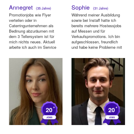
Annegret
Sophie
(35 Jahre)
(31 Jahre)
Promotionjobs wie Flyer
Während meiner Ausbildung
verteilen oder in
sowie bei Instaff hatte ich
Caterringunternehmen als
bereits mehrere Hostessjobs
Bedinung abzuräumen mit
auf Messen und für
dem 3 Tellersystem ist für
Verkaufspromotions. Ich bin
mich nichts neues. Aktuell
aufgeschlossen, freundlich
arbeite ich auch im Service
und habe keine Probleme mit
mit internationalen Gesch...
einem Lächeln ...
+
+
20
20