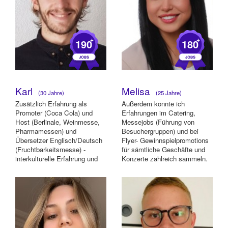
+
+
190
180
Karl
Melisa
(30 Jahre)
(25 Jahre)
Zusätzlich Erfahrung als
Außerdem konnte ich
Promoter (Coca Cola) und
Erfahrungen im Catering,
Host (Berlinale, Weinmesse,
Messejobs (Führung von
Pharmamessen) und
Besuchergruppen) und bei
Übersetzer Englisch/Deutsch
Flyer- Gewinnspielpromotions
(Fruchtbarkeitsmesse) -
für sämtliche Geschäfte und
interkulturelle Erfahrung und
Konzerte zahlreich sammeln.
fließend in Englisch...
Im Bereich Sicherhei...