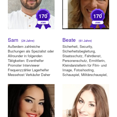
+
+
170
170
Sam
Beate
(24 Jahre)
(61 Jahre)
Außerdem zahlreiche
Sicherheit, Security,
Buchungen als Spezialist oder
Sicherheitsbegleitung,
Allrounder in folgenden
Staatsschutz, Fahrdienst,
Tätigkeiten: Eventhelfer
Personenschutz, Ermittlerin,
Promoter Interviewer
Kleindarstellerin für Film- und
Frequenzzähler Lagerhelfer
Image, Fotoshooting,
Messehost Verkäufer Daher
Schauspiel, Militärschauspiel,
freue Ich mich, Ihr U...
Event, Promotio...