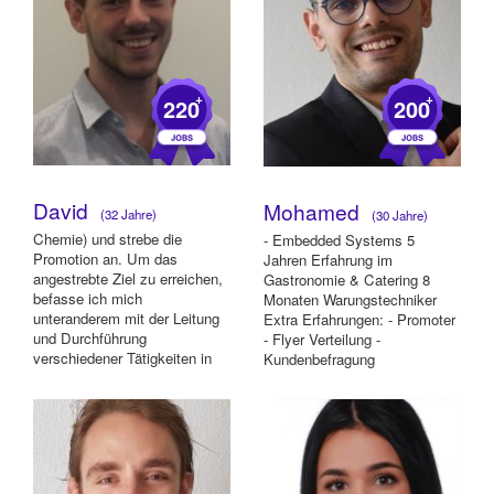
+
+
220
200
David
Mohamed
(32 Jahre)
(30 Jahre)
Chemie) und strebe die
- Embedded Systems 5
Promotion an. Um das
Jahren Erfahrung im
angestrebte Ziel zu erreichen,
Gastronomie & Catering 8
befasse ich mich
Monaten Warungstechniker
unteranderem mit der Leitung
Extra Erfahrungen: - Promoter
und Durchführung
- Flyer Verteilung -
verschiedener Tätigkeiten in
Kundenbefragung
den Bereichen Gesundheit,
Gast...