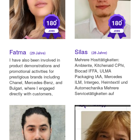
+
+
180
180
Silas
Fatma
(28 Jahre)
(29 Jahre)
Mehrere Hosttätigkeiten:
I have also been involved in
Ambiente, Kitchenaid CPhi,
product demonstrations and
Biocad IFFA, ULMA
promotional activities for
Packaging IAA, Mercedes
prestigious brands including
ILM, Intergeo, Heimtextil und
Chanel, Mercedes-Benz, and
Automechanika Mehrere
Bulgari, where I engaged
Servicetätigkeiten auf
directly with customers,
kleineren Events Sowie einige
conducted...
...