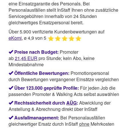
eine Einsatzgarantie des Personals. Bei
Personalausfällen stellt InStaff Ihnen ohne zusätzliche
Servicegebühren innerhalb von 24 Stunden
gleichwertiges Ersatzpersonal bereit.
Über 5.900 verifizierte Kundenbewertungen auf
eKomi
, ø 4,9 von 5
Preise nach Budget:
Promoter
ab
21,45
EUR
pro Stunde; kein Abo, keine
Mindestabnahme
Öffentliche Bewertungen:
Promotionpersonal
durch Bewertungen vergangener Einsätze vergleichen
Über 123.000 geprüfte Profile:
Für jeden Job die
passenden Promoter & Walking Acts selbst auswählen
Rechtssicherheit durch
AÜG
:
Abwicklung der
Anstellung & Abrechnung direkt über InStaff
Ausfallmanagement:
Bei Personalausfällen
gleichwertiger Ersatz durch InStaff
ohne
Mehrkosten