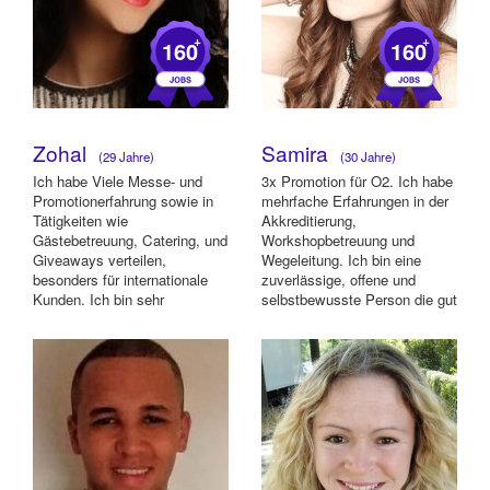
+
+
160
160
Zohal
Samira
(29 Jahre)
(30 Jahre)
Ich habe Viele Messe- und
3x Promotion für O2. Ich habe
Promotionerfahrung sowie in
mehrfache Erfahrungen in der
Tätigkeiten wie
Akkreditierung,
Gästebetreuung, Catering, und
Workshopbetreuung und
Giveaways verteilen,
Wegeleitung. Ich bin eine
besonders für internationale
zuverlässige, offene und
Kunden. Ich bin sehr
selbstbewusste Person die gut
pünkltich, flexibel, zuverl...
auf Menschen zu gehe...