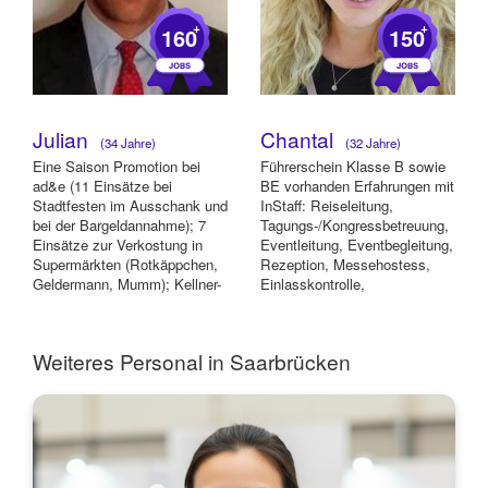
+
+
160
150
Julian
Chantal
(34 Jahre)
(32 Jahre)
Eine Saison Promotion bei
Führerschein Klasse B sowie
ad&e (11 Einsätze bei
BE vorhanden Erfahrungen mit
Stadtfesten im Ausschank und
InStaff: Reiseleitung,
bei der Bargeldannahme); 7
Tagungs-/Kongressbetreuung,
Einsätze zur Verkostung in
Eventleitung, Eventbegleitung,
Supermärkten (Rotkäppchen,
Rezeption, Messehostess,
Geldermann, Mumm); Kellner-
Einlasskontrolle,
Erfahrung. Mo...
Prüfungsaufsich...
Weiteres Personal in Saarbrücken