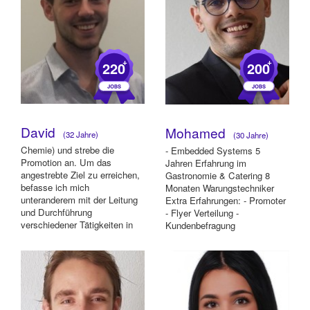
+
+
220
200
David
Mohamed
(32 Jahre)
(30 Jahre)
Chemie) und strebe die
- Embedded Systems 5
Promotion an. Um das
Jahren Erfahrung im
angestrebte Ziel zu erreichen,
Gastronomie & Catering 8
befasse ich mich
Monaten Warungstechniker
unteranderem mit der Leitung
Extra Erfahrungen: - Promoter
und Durchführung
- Flyer Verteilung -
verschiedener Tätigkeiten in
Kundenbefragung
den Bereichen Gesundheit,
Gast...