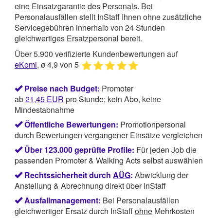
eine Einsatzgarantie des Personals. Bei
Personalausfällen stellt InStaff Ihnen ohne zusätzliche
Servicegebühren innerhalb von 24 Stunden
gleichwertiges Ersatzpersonal bereit.
Über 5.900 verifizierte Kundenbewertungen auf
eKomi
, ø 4,9 von 5
Preise nach Budget:
Promoter
ab
21,45
EUR
pro Stunde; kein Abo, keine
Mindestabnahme
Öffentliche Bewertungen:
Promotionpersonal
durch Bewertungen vergangener Einsätze vergleichen
Über 123.000 geprüfte Profile:
Für jeden Job die
passenden Promoter & Walking Acts selbst auswählen
Rechtssicherheit durch
AÜG
:
Abwicklung der
Anstellung & Abrechnung direkt über InStaff
Ausfallmanagement:
Bei Personalausfällen
gleichwertiger Ersatz durch InStaff
ohne
Mehrkosten