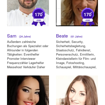
+
+
170
170
Sam
Beate
(24 Jahre)
(61 Jahre)
Außerdem zahlreiche
Sicherheit, Security,
Buchungen als Spezialist oder
Sicherheitsbegleitung,
Allrounder in folgenden
Staatsschutz, Fahrdienst,
Tätigkeiten: Eventhelfer
Personenschutz, Ermittlerin,
Promoter Interviewer
Kleindarstellerin für Film- und
Frequenzzähler Lagerhelfer
Image, Fotoshooting,
Messehost Verkäufer Daher
Schauspiel, Militärschauspiel,
freue Ich mich, Ihr U...
Event, Promotio...