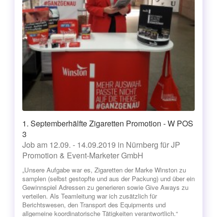
1. Septemberhälfte Zigaretten Promotion - W POS
3
Job am 12.09. - 14.09.2019 in Nürnberg für JP
Promotion & Event-Marketer GmbH
„Unsere Aufgabe war es, Zigaretten der Marke Winston zu
samplen (selbst gestopfte und aus der Packung) und über ein
Gewinnspiel Adressen zu generieren sowie Give Aways zu
verteilen. Als Teamleitung war ich zusätzlich für
Berichtswesen, den Transport des Equipments und
allgemeine koordinatorische Tätigkeiten verantwortlich.“