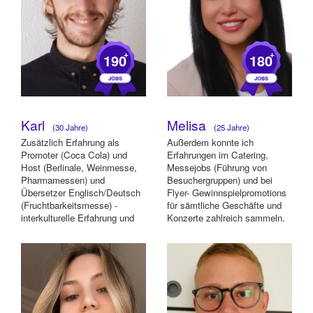
+
+
190
180
Karl
Melisa
(30 Jahre)
(25 Jahre)
Zusätzlich Erfahrung als
Außerdem konnte ich
Promoter (Coca Cola) und
Erfahrungen im Catering,
Host (Berlinale, Weinmesse,
Messejobs (Führung von
Pharmamessen) und
Besuchergruppen) und bei
Übersetzer Englisch/Deutsch
Flyer- Gewinnspielpromotions
(Fruchtbarkeitsmesse) -
für sämtliche Geschäfte und
interkulturelle Erfahrung und
Konzerte zahlreich sammeln.
fließend in Englisch...
Im Bereich Sicherhei...