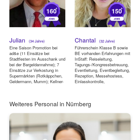
+
+
160
150
Julian
Chantal
(34 Jahre)
(32 Jahre)
Eine Saison Promotion bei
Führerschein Klasse B sowie
ad&e (11 Einsätze bei
BE vorhanden Erfahrungen mit
Stadtfesten im Ausschank und
InStaff: Reiseleitung,
bei der Bargeldannahme); 7
Tagungs-/Kongressbetreuung,
Einsätze zur Verkostung in
Eventleitung, Eventbegleitung,
Supermärkten (Rotkäppchen,
Rezeption, Messehostess,
Geldermann, Mumm); Kellner-
Einlasskontrolle,
Erfahrung. Mo...
Prüfungsaufsich...
Weiteres Personal in Nürnberg