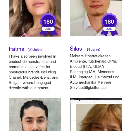
+
+
180
180
Silas
Fatma
(28 Jahre)
(29 Jahre)
Mehrere Hosttätigkeiten:
I have also been involved in
Ambiente, Kitchenaid CPhi,
product demonstrations and
Biocad IFFA, ULMA
promotional activities for
Packaging IAA, Mercedes
prestigious brands including
ILM, Intergeo, Heimtextil und
Chanel, Mercedes-Benz, and
Automechanika Mehrere
Bulgari, where I engaged
Servicetätigkeiten auf
directly with customers,
kleineren Events Sowie einige
conducted...
...