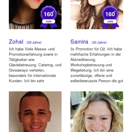
+
+
160
160
Zohal
Samira
(29 Jahre)
(30 Jahre)
Ich habe Viele Messe- und
3x Promotion für O2. Ich habe
Promotionerfahrung sowie in
mehrfache Erfahrungen in der
Tätigkeiten wie
Akkreditierung,
Gästebetreuung, Catering, und
Workshopbetreuung und
Giveaways verteilen,
Wegeleitung. Ich bin eine
besonders für internationale
zuverlässige, offene und
Kunden. Ich bin sehr
selbstbewusste Person die gut
pünkltich, flexibel, zuverl...
auf Menschen zu gehe...