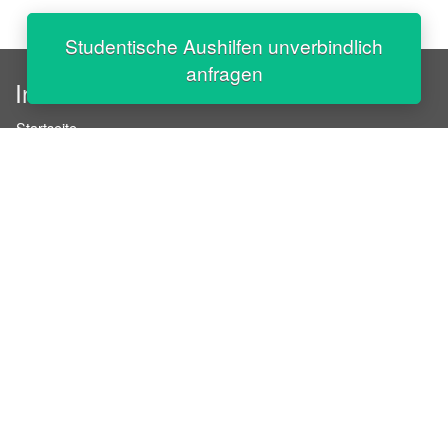
Studentische Aushilfen unverbindlich
anfragen
InStaff
Startseite
Über InStaff
Karriere
Impressum
Login
Messekalender
Arbeitsverträge
Bewerbungsunterlagen
Schulungen
Arbeitsrecht
Arbeitsschutz Unterweisungen
Jobratgeber
HR-Ratgeber