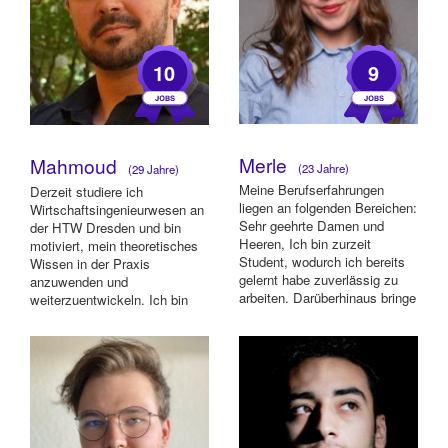
10
9
Merle
Mahmoud
(23 Jahre)
(29 Jahre)
Meine Berufserfahrungen
Derzeit studiere ich
liegen an folgenden Bereichen:
Wirtschaftsingenieurwesen an
Sehr geehrte Damen und
der HTW Dresden und bin
Heeren, Ich bin zurzeit
motiviert, mein theoretisches
Student, wodurch ich bereits
Wissen in der Praxis
gelernt habe zuverlässig zu
anzuwenden und
arbeiten. Darüberhinaus bringe
weiterzuentwickeln. Ich bin
ich ein...
technisch versiert,
kommunika...