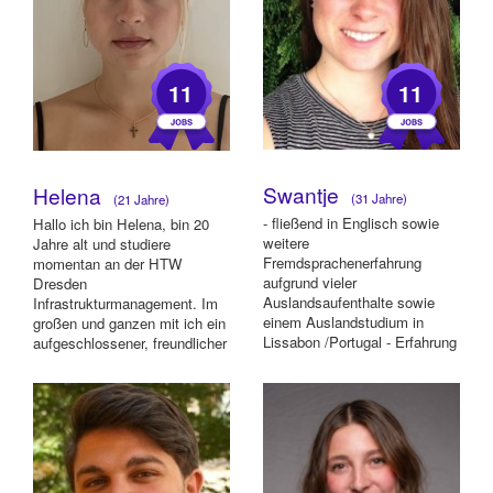
11
11
Swantje
Helena
(31 Jahre)
(21 Jahre)
- fließend in Englisch sowie
Hallo ich bin Helena, bin 20
weitere
Jahre alt und studiere
Fremdsprachenerfahrung
momentan an der HTW
aufgrund vieler
Dresden
Auslandsaufenthalte sowie
Infrastrukturmanagement. Im
einem Auslandstudium in
großen und ganzen mit ich ein
Lissabon /Portugal - Erfahrung
aufgeschlossener, freundlicher
im Leiten von
und zuverlässiger Mensch :)
Kinder-/Jugendcamps
...