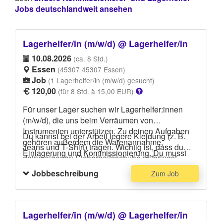
Jobs deutschlandweit ansehen
Lagerhelfer/in (m/w/d) @ Lagerhelfer/in
10.08.2026
(ca. 8 Std.)
Essen
(45307 45307 Essen)
Job
(1 Lagerhelfer/in (m/w/d) gesucht)
120,00
(für 8 Std. à 15,00 EUR)
Für unser Lager suchen wir Lagerhelfer:innen
(m/w/d), die uns beim Verräumen von
Instrumenten unterstützen. Zu deinen Aufgaben
Du kannst bei der Arbeit legere Kleidung (z. B.
gehören außerdem die Warenannahme,
Jeans und T-Shirt) tragen. Wichtig ist, dass du
Einlagerung und Kommissionierung. Du musst
deine eigenen Sicherheitsschuhe mitbringst.
keine besonders schweren Lasten tragen, solltest
Jobbeschreibung
Zum Job
aber mit Werkzeug umgehen können sowie
körperlich fit und belastbar sein.
Lagerhelfer/in (m/w/d) @ Lagerhelfer/in