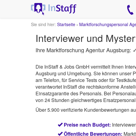
Sie sind hier:
Startseite
›
Marktforschungspersonal Ag
Interviewer und Myste
Ihre Marktforschung Agentur Augsburg: 
Die InStaff & Jobs GmbH vermittelt Ihnen Inte
Augsburg und Umgebung.
Sie können unser Pe
am Telefon, für Service Tests oder für Testkäu
verantwortet
InStaff
die rechtskonforme Anstel
Einsatzgarantie des Personals. Bei Personalaus
von 24 Stunden gleichwertiges Ersatzpersonal 
Über 5.900 verifizierte Kundenbewertungen a
Preise nach Budget:
Interviewe
Öffentliche Bewertungen:
Markt