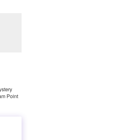
ystery
am Point