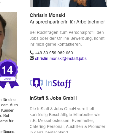
.
Christin Monski
Ansprechpartnerin für Arbeitnehmer
Bei Rückfragen zum Personalprofil, den
Jobs oder der Online Bewerbung, könnt
ihr mich gerne kontaktieren.
+49 30 959 982 660
christin.monski@instaff.jobs
14
)
InStaff & Jobs GmbH
 für eine
t dem Auto
Die InStaff & Jobs GmbH vermittelt
n Kunden
kurzfristig Beschäftigte Mitarbeiter wie
. Bei
z.B. Messehostessen, Eventhelfer,
erne für
Catering Personal, Aushilfen & Promoter
rfügung.
in ganz Deutschland.