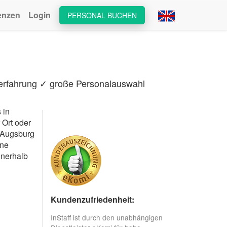
enzen
Login
PERSONAL BUCHEN
serfahrung ✓ große Personalauswahl
 in
 Ort oder
r Augsburg
ine
nnerhalb
Kundenzufriedenheit:
InStaff ist durch den unabhängigen