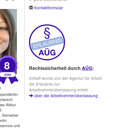
Kontaktformular
8
Rechtssicherheit durch
AÜG
:
InStaff wurde von der Agentur für Arbeit
die Erlaubnis zur
)
Arbeitnehmerüberlassung erteilt:
spondentin
über die Arbeitnehmerüberlassung
nzösisch
es Abitur
d
. Semester
entin
nservice und