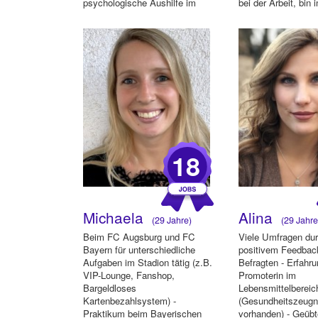
psychologische Aushilfe im
bei der Arbeit, bin 
Zentrum fü...
18
Michaela
Alina
(29 Jahre)
(29 Jahre
Beim FC Augsburg und FC
Viele Umfragen dur
Bayern für unterschiedliche
positivem Feedback
Aufgaben im Stadion tätig (z.B.
Befragten - Erfahr
VIP-Lounge, Fanshop,
Promoterin im
Bargeldloses
Lebensmittelbereic
Kartenbezahlsystem) -
(Gesundheitszeugn
Praktikum beim Bayerischen
vorhanden) - Geübte