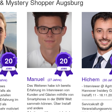
 &
Mystery Shopper Augsburg
+
+
20
20
Manuel
Hichem
(27 Jahre)
ahre)
(30 Jah
Des Weiteren habe ich bereits
iews
- Interviewer @ Agri
Erfahrung im Interviewen von
alls als
Hannover Insidery 
Kunden und Gästen mithilfe von
ustellen
Instaff) 11 - 18.11.2023
Smartphones in der BMW Welt
 Erfahrung im
------------------------------
sammeln können. Über Instaff
d als
Servicekraft @
und andere
ehr motiviert
Veranstaltungsservi