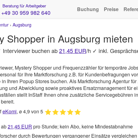
Beratung für Arbeitgeber
Buchung
Preise
Refer
+49 30 959 982 640
entur
›
Augsburg
ry Shopper in Augsburg mieten
✓ Interviewer buchen ab
21,45 EUR
/h ✓ inkl. Gespräch
rviewer, Mystery Shopper und Frequenzzähler für temporäre Jobs
rsonal für Ihre Marktforschung z.B. für Kundenbefragungen vor
fe in Ihren Popup Stores buchen. Als Marktforschung Agentur fü
lung und Abwicklung sowie proaktives Ersatzmanagement für e
fällen stellt InStaff Ihnen ohne zusätzliche Servicegebühren i
bereit.
uf
eKomi
, ø 4,9 von 5
r ab
21,45
EUR
pro Stunde; kein Abo, keine Mindestabnahme
forscher durch Bewertungen vergangener Einsätze vergleichen