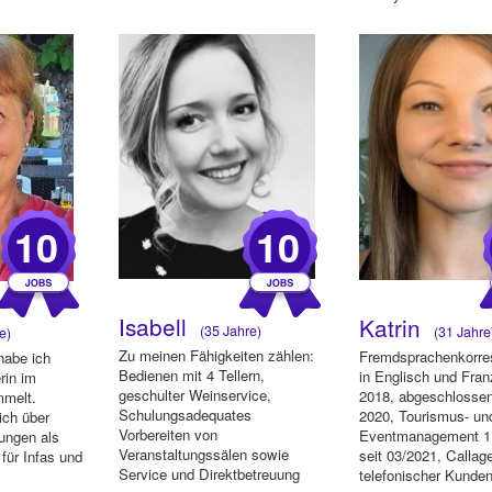
kau...
Produktmanagement bei
Ich freue ...
mymues...
10
10
Isabell
Katrin
(35 Jahre)
(31 Jahre
e)
Zu meinen Fähigkeiten zählen:
Fremdsprachenkorre
habe ich
Bedienen mit 4 Tellern,
in Englisch und Fra
rin im
geschulter Weinservice,
2018, abgeschlossen
mmelt.
Schulungsadequates
2020, Tourismus- un
ich über
Vorbereiten von
Eventmanagement 1
ungen als
Veranstaltungssälen sowie
seit 03/2021, Callag
 für Infas und
Service und Direktbetreuung
telefonischer Kunde