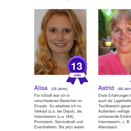
Hof in München im Service
Erfahrungen im Ver
absol...
13
Alisa
Astrid
(29 Jahre)
(68 Jahr
Für InStaff war ich in
Erste Erfahrungen 
verschiedenen Bereichen im
auch als Lagerhelfe
Einsatz. So arbeitete ich im
Textilbereich gesa
Verkauf (u.a. bei Depot), als
Außerdem verfüge 
Interviewerin (u.a. IAA),
umfassende Erfahr
Promoterin, Servicekraft und
Interviewerin, z. B.
Eventhelferin. Bis jetzt waren
Allensbach.