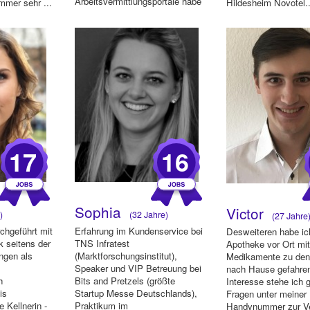
Arbeitsvermittlungsportale habe
immer sehr ...
Hildesheim Novotel..
ich bere...
17
16
Sophia
Victor
)
(32 Jahre)
(27 Jahre
chgeführt mit
Erfahrung im Kundenservice bei
Desweiteren habe ich
 seitens der
TNS Infratest
Apotheke vor Ort mi
ungen als
(Marktforschungsinstitut),
Medikamente zu de
Speaker und VIP Betreuung bei
nach Hause gefahren
h
Bits and Pretzels (größte
Interesse stehe ich g
is
Startup Messe Deutschlands),
Fragen unter meiner
 Kellnerin -
Praktikum im
Handynummer zur Ve