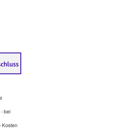
e
- bei
e Kosten