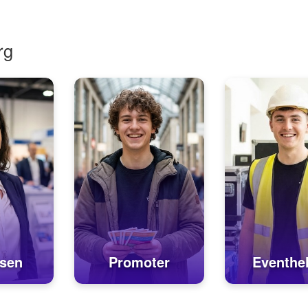
(z.B. Brautpaar und
Verka...
Tischgäste)...
rg
sen
Promoter
Eventhel