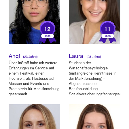
12
11
Anqi
Laura
(23 Jahre)
(28 Jahre)
Über InStaff habe ich weitere
Studentin der
Erfahrungen im Service auf
Wirtschaftspsychologie
einem Festival, einer
(umfangreiche Kenntnisse in
Hochzeit, als Hostesse auf
der Marktforschung) -
Messen und Events und
Abgeschlossene
Promoterin für Marktforschung
Berufsausbildung
gesammelt.
Sozialversicherungsfachangestelle
(viel Kundenkontakt) -
Tätigkeit als Jugendrei...