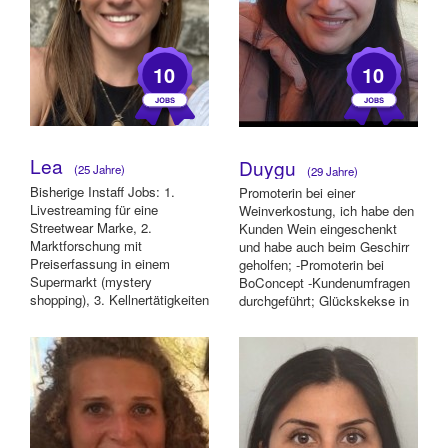
10
10
Lea
Duygu
(25 Jahre)
(29 Jahre)
Bisherige Instaff Jobs: 1.
Promoterin bei einer
Livestreaming für eine
Weinverkostung, ich habe den
Streetwear Marke, 2.
Kunden Wein eingeschenkt
Marktforschung mit
und habe auch beim Geschirr
Preiserfassung in einem
geholfen; -Promoterin bei
Supermarkt (mystery
BoConcept -Kundenumfragen
shopping), 3. Kellnertätigkeiten
durchgeführt; Glückskekse in
(Service) bei den Wagenhallen
einem Lebensmit...
...