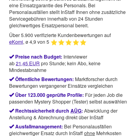
eine Einsatzgarantie des Personals. Bei
Personalausfällen stellt InStaff Ihnen ohne zusätzliche
Servicegebühren innerhalb von 24 Stunden
gleichwertiges Ersatzpersonal bereit.
Über 5.900 verifizierte Kundenbewertungen auf
eKomi
, ø 4,9 von 5
Preise nach Budget:
Interviewer
ab
21,45
EUR
pro Stunde; kein Abo, keine
Mindestabnahme
Öffentliche Bewertungen:
Marktforscher durch
Bewertungen vergangener Einsätze vergleichen
Über 123.000 geprüfte Profile:
Für jeden Job die
passenden Mystery Shopper (Tester) selbst auswählen
Rechtssicherheit durch
AÜG
:
Abwicklung der
Anstellung & Abrechnung direkt über InStaff
Ausfallmanagement:
Bei Personalausfällen
gleichwertiger Ersatz durch InStaff
ohne
Mehrkosten