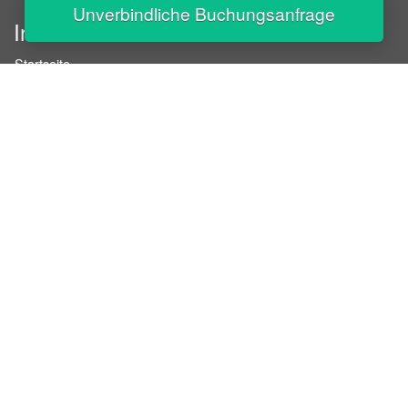
Unverbindliche Buchungsanfrage
InStaff
Startseite
Über InStaff
Karriere
Impressum
Login
Messekalender
Arbeitsverträge
Bewerbungsunterlagen
Schulungen
Arbeitsrecht
Arbeitsschutz Unterweisungen
Jobratgeber
HR-Ratgeber
AGB für Geschäftskunden
Nutzungsbedingungen