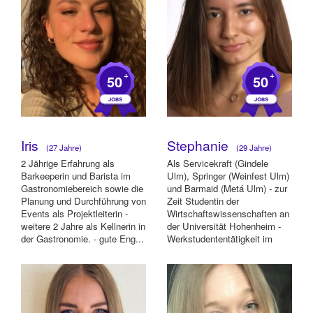
+
+
50
50
Iris
Stephanie
(27 Jahre)
(29 Jahre)
2 Jährige Erfahrung als
Als Servicekraft (Gindele
Barkeeperin und Barista im
Ulm), Springer (Weinfest Ulm)
Gastronomiebereich sowie die
und Barmaid (Metá Ulm) - zur
Planung und Durchführung von
Zeit Studentin der
Events als Projektleiterin -
Wirtschaftswissenschaften an
weitere 2 Jahre als Kellnerin in
der Universität Hohenheim -
der Gastronomie. - gute Eng...
Werkstudententätigkeit im
Markeing be...