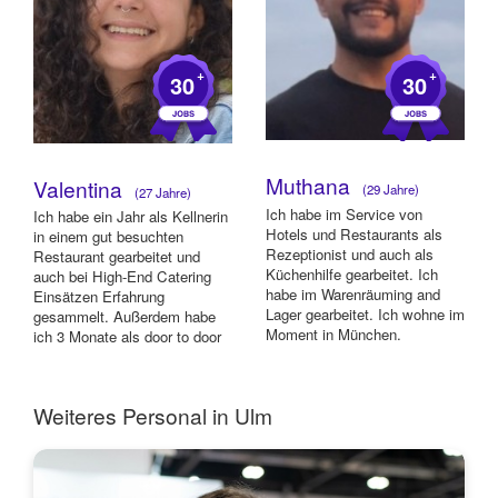
+
+
30
30
Muthana
Valentina
(29 Jahre)
(27 Jahre)
Ich habe im Service von
Ich habe ein Jahr als Kellnerin
Hotels und Restaurants als
in einem gut besuchten
Rezeptionist und auch als
Restaurant gearbeitet und
Küchenhilfe gearbeitet. Ich
auch bei High-End Catering
habe im Warenräuming and
Einsätzen Erfahrung
Lager gearbeitet. Ich wohne im
gesammelt. Außerdem habe
Moment in München.
ich 3 Monate als door to door
Fundraiserin fü...
Weiteres Personal in Ulm