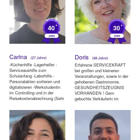
+
+
40
30
Carina
Doris
(27 Jahre)
(68 Jahre)
-Küchenhilfe -Lagerhelfer -
Erfahrene SERVICEKRAFT
Serviceaushilfe zum
bei großen und kleineren
Schulanfang -Laborhilfe -
Veranstaltungen, sowie in der
Personalakten sortieren und
gehobenen Gastronomie.
digitalisieren -Werkstudentin
GESUNDHEITSZEUGNIS
im Controlling und in der
VORHANDEN ! Gern
Reisekostenabrechnung (Sehr
gebuchte Verkäuferin im
gute Excel/MS ...
Einhelhandel, als
Einlaßkontrolleu...