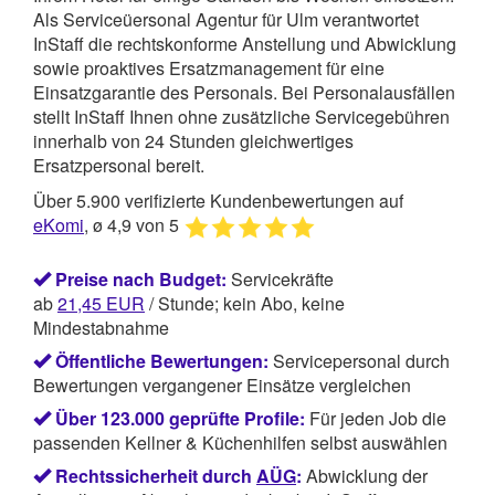
Als Serviceüersonal Agentur für Ulm verantwortet
InStaff
die rechtskonforme Anstellung und Abwicklung
sowie proaktives Ersatzmanagement für eine
Einsatzgarantie des Personals. Bei Personalausfällen
stellt InStaff Ihnen ohne zusätzliche Servicegebühren
innerhalb von 24 Stunden gleichwertiges
Ersatzpersonal bereit.
Über 5.900 verifizierte Kundenbewertungen auf
eKomi
, ø 4,9 von 5
Preise nach Budget:
Servicekräfte
ab
21,45
EUR
/ Stunde; kein Abo, keine
Mindestabnahme
Öffentliche Bewertungen:
Servicepersonal durch
Bewertungen vergangener Einsätze vergleichen
Über 123.000 geprüfte Profile:
Für jeden Job die
passenden Kellner & Küchenhilfen selbst auswählen
Rechtssicherheit durch
AÜG
:
Abwicklung der