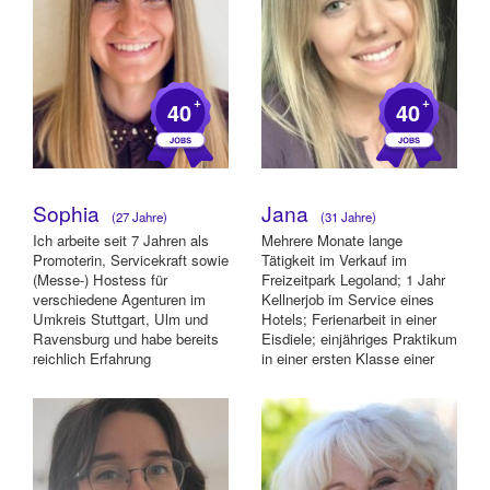
+
+
40
40
Sophia
Jana
(27 Jahre)
(31 Jahre)
Ich arbeite seit 7 Jahren als
Mehrere Monate lange
Promoterin, Servicekraft sowie
Tätigkeit im Verkauf im
(Messe-) Hostess für
Freizeitpark Legoland; 1 Jahr
verschiedene Agenturen im
Kellnerjob im Service eines
Umkreis Stuttgart, Ulm und
Hotels; Ferienarbeit in einer
Ravensburg und habe bereits
Eisdiele; einjähriges Praktikum
reichlich Erfahrung
in einer ersten Klasse einer
gesammelt. Meine...
Förd...