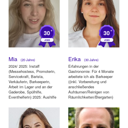
+
+
30
30
Mia
Erika
(20 Jahre)
(30 Jahre)
2024/ 2025: Instaff
Erfahrungen in der
(Messehostess, Promoterin,
Gastronomie: Für 4 Monate
Servicekraft, Barista,
arbeitete ich als Barkeeper
Verkäuferin, Barkeeperin,
((inkl. Vorbereitung und
Arbeit im Lager und an der
anschließendes
Gaderobe, Spülhilfe,
Aufräumen/Reinigen von
Eventhelferin) 2025: Aushilfe
Räumlichkeiten/Biergarten)
bei Eisdiele Ballabeni...
Über InStaff auch bei Catering
Ser...