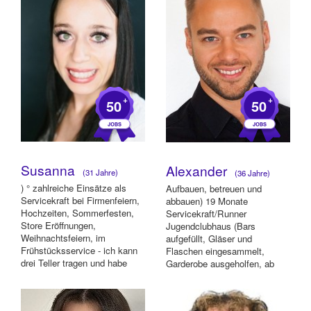
+
+
50
50
Susanna
Alexander
(31 Jahre)
(36 Jahre)
) ° zahlreiche Einsätze als
Aufbauen, betreuen und
Servicekraft bei Firmenfeiern,
abbauen) 19 Monate
Hochzeiten, Sommerfesten,
Servicekraft/Runner
Store Eröffnungen,
Jugendclubhaus (Bars
Weihnachtsfeiern, im
aufgefüllt, Gläser und
Frühstücksservice - ich kann
Flaschen eingesammelt,
drei Teller tragen und habe
Garderobe ausgeholfen, ab
auch mit Tabletts...
und zu an der Bar gewesen) 3
Monate Perso...