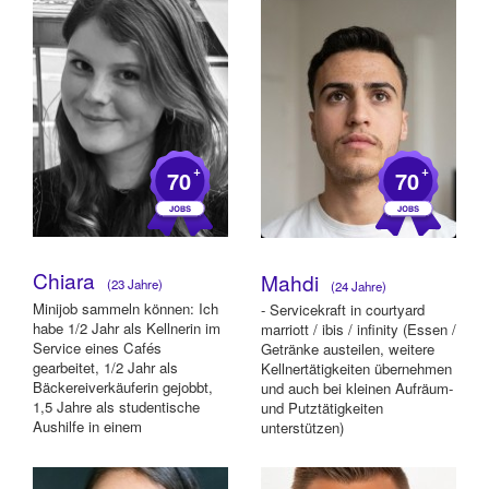
+
+
70
70
Chiara
Mahdi
(23 Jahre)
(24 Jahre)
Minijob sammeln können: Ich
- Servicekraft in courtyard
habe 1/2 Jahr als Kellnerin im
marriott / ibis / infinity (Essen /
Service eines Cafés
Getränke austeilen, weitere
gearbeitet, 1/2 Jahr als
Kellnertätigkeiten übernehmen
Bäckereiverkäuferin gejobbt,
und auch bei kleinen Aufräum-
1,5 Jahre als studentische
und Putztätigkeiten
Aushilfe in einem
unterstützen)
medizinischen Labo...