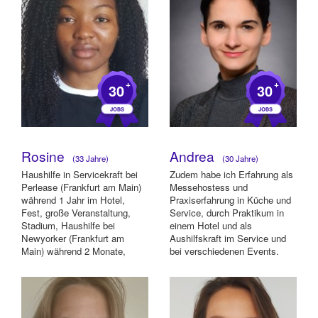
+
+
30
30
Rosine
Andrea
(33 Jahre)
(30 Jahre)
Haushilfe in Servicekraft bei
Zudem habe ich Erfahrung als
Perlease (Frankfurt am Main)
Messehostess und
während 1 Jahr im Hotel,
Praxiserfahrung in Küche und
Fest, große Veranstaltung,
Service, durch Praktikum in
Stadium, Haushilfe bei
einem Hotel und als
Newyorker (Frankfurt am
Aushilfskraft im Service und
Main) während 2 Monate,
bei verschiedenen Events.
Promoter für viel...
Neben Disziplin und...