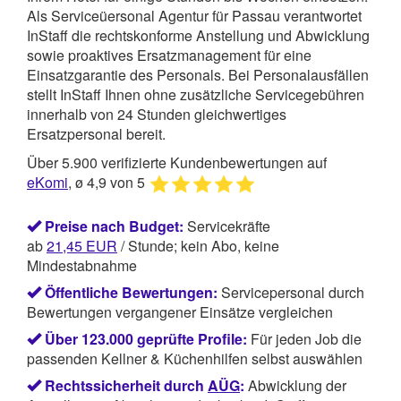
Als Serviceüersonal Agentur für Passau verantwortet
InStaff
die rechtskonforme Anstellung und Abwicklung
sowie proaktives Ersatzmanagement für eine
Einsatzgarantie des Personals. Bei Personalausfällen
stellt InStaff Ihnen ohne zusätzliche Servicegebühren
innerhalb von 24 Stunden gleichwertiges
Ersatzpersonal bereit.
Über 5.900 verifizierte Kundenbewertungen auf
eKomi
, ø 4,9 von 5
Preise nach Budget:
Servicekräfte
ab
21,45
EUR
/ Stunde; kein Abo, keine
Mindestabnahme
Öffentliche Bewertungen:
Servicepersonal durch
Bewertungen vergangener Einsätze vergleichen
Über 123.000 geprüfte Profile:
Für jeden Job die
passenden Kellner & Küchenhilfen selbst auswählen
Rechtssicherheit durch
AÜG
:
Abwicklung der