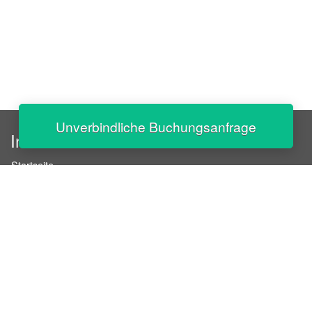
Unverbindliche Buchungsanfrage
InStaff
Startseite
Über InStaff
Karriere
Impressum
Login
Messekalender
Arbeitsverträge
Bewerbungsunterlagen
Schulungen