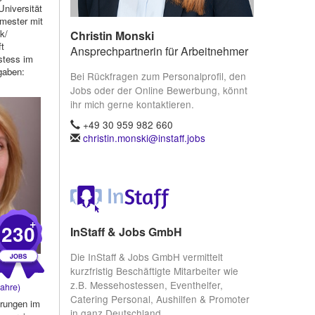
niversität
mester mit
k/
Christin Monski
t
Ansprechpartnerin für Arbeitnehmer
stess im
gaben:
Bei Rückfragen zum Personalprofil, den
Jobs oder der Online Bewerbung, könnt
ihr mich gerne kontaktieren.
+49 30 959 982 660
christin.monski@instaff.jobs
+
230
InStaff & Jobs GmbH
Die InStaff & Jobs GmbH vermittelt
kurzfristig Beschäftigte Mitarbeiter wie
z.B. Messehostessen, Eventhelfer,
ahre)
Catering Personal, Aushilfen & Promoter
hrungen im
in ganz Deutschland.