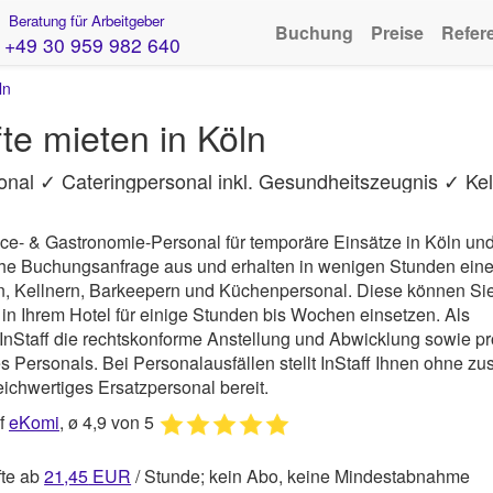
Beratung für Arbeitgeber
Buchung
Preise
Refer
+49 30 959 982 640
ln
te mieten in Köln
onal ✓ Cateringpersonal inkl. Gesundheitszeugnis ✓ Kel
ice- & Gastronomie-Personal für temporäre Einsätze in Köln un
iche Buchungsanfrage aus und erhalten in wenigen Stunden ein
n, Kellnern, Barkeepern und Küchenpersonal. Diese können Sie
in Ihrem Hotel für einige Stunden bis Wochen einsetzen. Als
InStaff
die rechtskonforme Anstellung und Abwicklung sowie pr
 Personals. Bei Personalausfällen stellt InStaff Ihnen ohne zus
ichwertiges Ersatzpersonal bereit.
uf
eKomi
, ø 4,9 von 5
fte ab
21,45
EUR
/ Stunde; kein Abo, keine Mindestabnahme