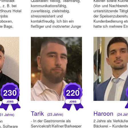
Filmstadt
Qualitäten: fleißig, Teamfähig,
Kellner- sowie Küch
 z. B. bei
kommunikationsfähig,
(Vor- und Nachbereit
25hours Hotel
zuverlässig, zielstrebig,
unterstützende Tätig
njobs
stressresistent und
der Speisenzubereit
toboxen,
kontaktfreudig. Ich bin ein
Kundenbedienung et
ie Bags,
fleißiger und motivierter Junge
hatte ich mehrere Ein
mit mehr ...
+
+
230
220
Tarik
Haroon
(23 Jahre)
(24 Jah
31 Jahre)
- In der Gastronomie als
2 Jahre als Verkäufer
on
Servicekraft/Kellner/Barkeeper
Bäckerei – Kundenb
, Software