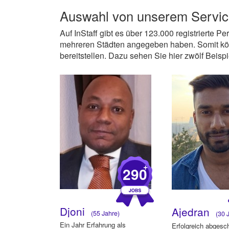
Auswahl von unserem
Servic
Auf InStaff gibt es über 123.000 registrierte P
mehreren Städten angegeben haben. Somit kön
bereitstellen. Dazu sehen Sie hier zwölf Beispie
+
290
Djoni
Ajedran
(55 Jahre)
(30 J
Ein Jahr Erfahrung als
Erfolgreich abgesc