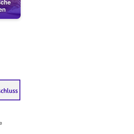
sche
en
e