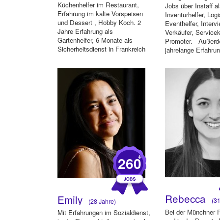
Küchenhelfer im Restaurant,
Jobs über Instaff a
Erfahrung im kalte Vorspeisen
Inventurhelfer, Logi
und Dessert , Hobby Koch. 2
Eventhelfer, Interv
Jahre Erfahrung als
Verkäufer, Servicek
Gartenhelfer, 6 Monate als
Promoter. - Außer
Sicherheitsdienst in Frankreich
jahrelange Erfahrun
(Galerie La...
Küchenhilfe in v...
+
260
Rebecca
Emily
(31
(28 Jahre)
Bei der Münchner 
Mit Erfahrungen im Sozialdienst,