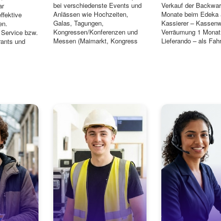
bei verschiedenste Events und
Verkauf der Backwar
ar
Anlässen wie Hochzeiten,
Monate beim Edeka 
ffektive
Galas, Tagungen,
Kassierer – Kassen
en.
Kongressen/Konferenzen und
Verräumung 1 Monat
 Service bzw.
Messen (Maimarkt, Kongress
Lieferando – als Fahr
rants und
der DGK, usw.) in...
einem E-Bik...