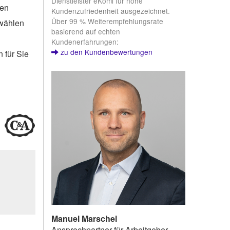
Dienstleister eKomi für hohe
hen
Kundenzufriedenheit ausgezeichnet.
Über 99 % Weiterempfehlungsrate
swählen
basierend auf echten
Kundenerfahrungen:
zu den Kundenbewertungen
 für Sie
Manuel Marschel
Ansprechpartner für Arbeitgeber