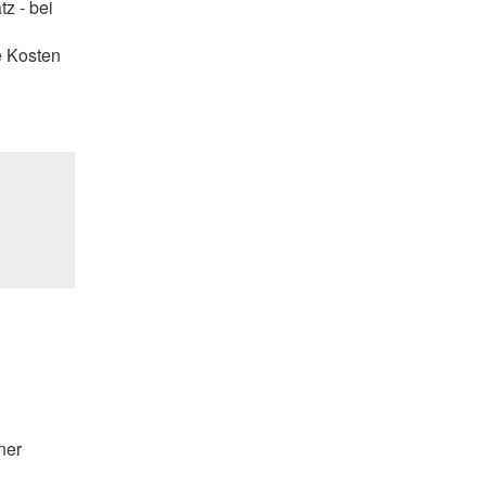
tz - bei
e Kosten
ner