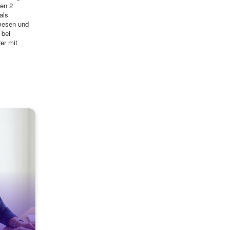
en 2
als
wesen und
 bei
er mit