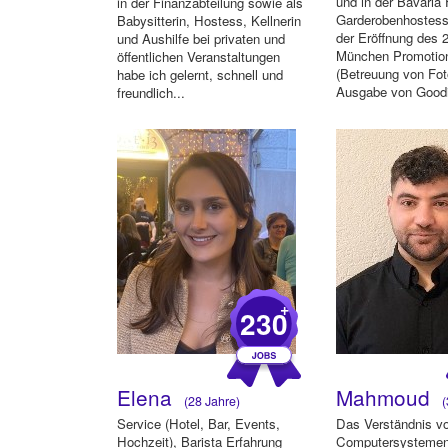
und in der Bavaria 
in der Finanzabteilung sowie als
Garderobenhostess,
Babysitterin, Hostess, Kellnerin
der Eröffnung des 
und Aushilfe bei privaten und
München Promotio
öffentlichen Veranstaltungen
(Betreuung von Fo
habe ich gelernt, schnell und
Ausgabe von Good
freundlich...
Gästebet...
+
230
Elena
Mahmoud
(28 Jahre)
(
Service (Hotel, Bar, Events,
Das Verständnis v
Hochzeit), Barista Erfahrung
Computersystemen