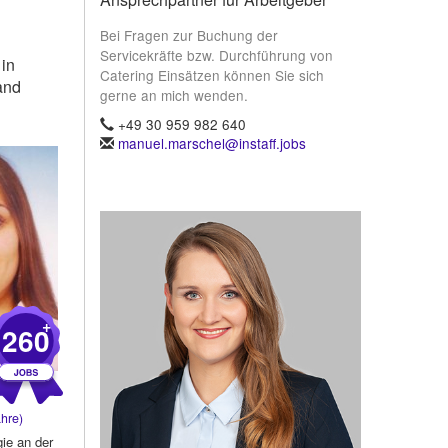
Bei Fragen zur Buchung der
Servicekräfte bzw. Durchführung von
 in
Catering Einsätzen können Sie sich
and
gerne an mich wenden.
+49 30 959 982 640
manuel.marschel@instaff.jobs
+
260
hre)
ie an der