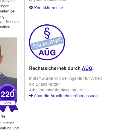
enservice
ungen,
Kontaktformular
keiten bei
ung,
c.). Ebenso
sätze ...
Rechtssicherheit durch
AÜG
:
InStaff wurde von der Agentur für Arbeit
die Erlaubnis zur
+
Arbeitnehmerüberlassung erteilt:
220
über die Arbeitnehmerüberlassung
re)
 in einer
eratung und