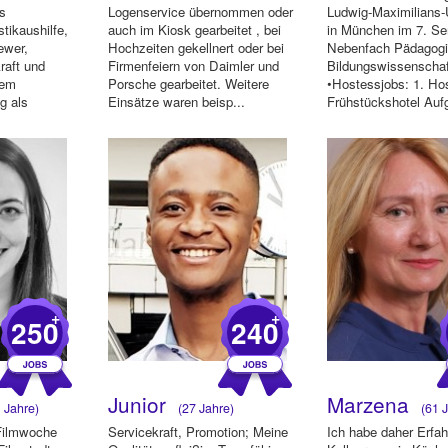
ls
Logenservice übernommen oder
Ludwig-Maximilians-U
stikaushilfe,
auch im Kiosk gearbeitet , bei
in München im 7. Se
iewer,
Hochzeiten gekellnert oder bei
Nebenfach Pädagogi
raft und
Firmenfeiern von Daimler und
Bildungswissenschaf
dem
Porsche gearbeitet. Weitere
•Hostessjobs: 1. Ho
g als
Einsätze waren beisp...
Frühstückshotel Auf
Abrechnung v...
+
+
250
240
Junior
Marzena
 Jahre)
(27 Jahre)
(61 J
Filmwoche
Servicekraft, Promotion; Meine
Ich habe daher Erfa