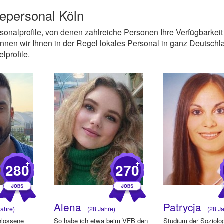
epersonal Köln
ersonalprofile, von denen zahlreiche Personen Ihre Verfügbarkeit
nen wir Ihnen in der Regel lokales Personal in ganz Deutschl
lprofile.
+
+
280
270
Alena
Patrycja
ahre)
(28 Jahre)
(28 Ja
hlossene
So habe ich etwa beim VFB den
Studium der Soziolog