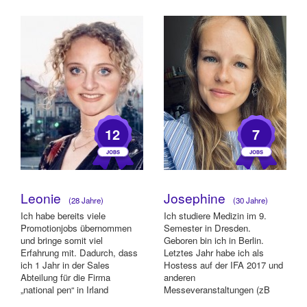
Catering, Standbetreuung,
Prom...
12
7
Leonie
Josephine
(28 Jahre)
(30 Jahre)
Ich habe bereits viele
Ich studiere Medizin im 9.
Promotionjobs übernommen
Semester in Dresden.
und bringe somit viel
Geboren bin ich in Berlin.
Erfahrung mit. Dadurch, dass
Letztes Jahr habe ich als
ich 1 Jahr in der Sales
Hostess auf der IFA 2017 und
Abteilung für die Firma
anderen
„national pen“ in Irland
Messeveranstaltungen (zB
gearbeitet habe, fällt es m...
HAI Kongress) in Berlin