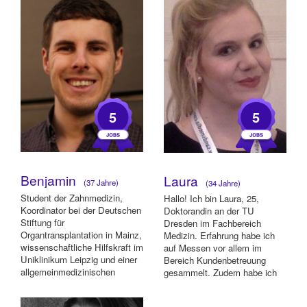
5
5
Benjamin
Laura
(37 Jahre)
(34 Jahre)
Student der Zahnmedizin,
Hallo! Ich bin Laura, 25,
Koordinator bei der Deutschen
Doktorandin an der TU
Stiftung für
Dresden im Fachbereich
Organtransplantation in Mainz,
Medizin. Erfahrung habe ich
wissenschaftliche Hilfskraft im
auf Messen vor allem im
Uniklinikum Leipzig und einer
Bereich Kundenbetreuung
allgemeinmedizinischen
gesammelt. Zudem habe ich
Praxis, Caterin...
bei Promotionsjobs für e...