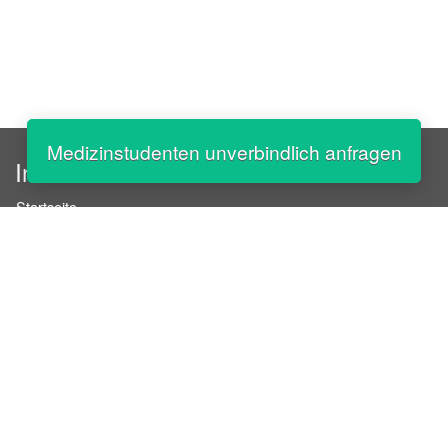
Medizinstudenten unverbindlich anfragen
InStaff
Startseite
Über InStaff
Karriere
Impressum
Login
Messekalender
Arbeitsverträge
Bewerbungsunterlagen
Schulungen
Arbeitsrecht