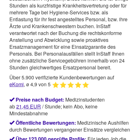
Stunden als kurzfristige Krankheitsvertretung oder für
mehrere Tage bei Hygiene-Services bzw. als
Entlastung für ihr fest angestelltes Personal, bzw. ihre
Ärzte und Krankenschwestern buchen.
InStaff
verantwortet nach der Buchung die rechtskonforme
Anstellung und Abwicklung sowie proaktives
Ersatzmanagement für eine Einsatzgarantie des
Personals. Bei Personalausfällen stellt InStaff Ihnen
ohne zusätzliche Servicegebühren innerhalb von 24
Stunden gleichwertiges Ersatzpersonal bereit.
Über 5.900 verifizierte Kundenbewertungen auf
eKomi
, ø 4,9 von 5
Preise nach Budget:
Medizinstudenten
ab
21,45
EUR
/ Stunde; kein Abo, keine
Mindestabnahme
Öffentliche Bewertungen:
Medizinische Aushilfen
durch Bewertungen vergangener Einsätze vergleichen
Über 123.000 geprüfte Profile:
Für jeden Job die