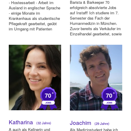
Barista & Barkeeper 70
- Hostessarbeit - Arbeit im
erfolgreich absolvierte Jobs
Ausland in englischer Sprache
auf Instaff! Ich studiere im 7.
- einige Monate im
Semester das Fach der
Krankenhaus als studentische
Humanmedizin in München.
Pflegekraft gearbeitet, geübt
Zuvor bereits als Verkäufer im
im Umgang mit Patienten
Einzelhandel gearbeitet, sowie
Erfahr...
+
+
70
70
Katharina
Joachim
(32 Jahre)
(29 Jahre)
A auch als Kellnerin und
Als Medizinstudent habe ich