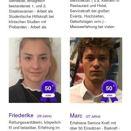
Servicekraft ( u.a. Kellnern in
Semester, erfolgreich
Restaurant und Hotel,
bestandenes 1. und 2.
Servicekraft bei großen
Staatsexamen - Arbeit als
Events, Hochzeiten,
Studentische Hilfskraft bei
Geburtstagen uvm.) -
klinischen Studien mit
Messeerfahrung bei vielen
Probanden - Arbeit als
internationalen Messen
studentische Assistenz in
(Messeh...
Zahna...
+
+
50
50
Friederike
Marc
(29 Jahre)
(27 Jahre)
Rettungssanitäterin, körperlich
Erfahrene Service Kraft mit
fit und belastbar, Erfahrung im
über 50 Einsätzen - Barkraft -