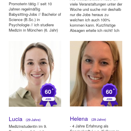
Promoterin tätig // seit 10
viele Veranstaltungen unter der
Jahren regelmäßig
Woche und suche mir deshalb
Babysitting-Jobs // Bachelor of
nur die Jobs heraus zu
Science (B.Sc.) in
welchen ich auch 100%
Psychologie // ich studiere
kommen kann. Kurzfristige
Medizin in München (6. Jahr)
Absagen erteile ich nicht! Ich
und arbeite in der N...
freue mi...
+
+
60
60
Helena
Lucia
(29 Jahre)
(29 Jahre)
- 4 Jahre Erfahrung als
Medizinstudentin im 9.