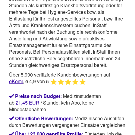
Stunden als kurzfristige Krankheitsvertretung oder für
mehrere Tage bei Hygiene-Services bzw. als
Entlastung für ihr fest angestelltes Personal, bzw. ihre
Ärzte und Krankenschwestern buchen.
InStaff
verantwortet nach der Buchung die rechtskonforme
Anstellung und Abwicklung sowie proaktives
Ersatzmanagement für eine Einsatzgarantie des
Personals. Bei Personalausfällen stellt InStaff Ihnen
ohne zusätzliche Servicegebühren innerhalb von 24
Stunden gleichwertiges Ersatzpersonal bereit.
Über 5.900 verifizierte Kundenbewertungen auf
eKomi
, ø 4,9 von 5
Preise nach Budget:
Medizinstudenten
ab
21,45
EUR
/ Stunde; kein Abo, keine
Mindestabnahme
Öffentliche Bewertungen:
Medizinische Aushilfen
durch Bewertungen vergangener Einsätze vergleichen
Über 123.000 geprüfte Profile:
Für jeden Job die