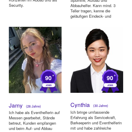
Spülhilfe, Aufbau und
Security.
Abbauhelfer. Kann mind. 3
Teller tragen, kenne die
geläufigen Eindeck- und
Servierreg...
+
+
90
90
Cynthia
Jamy
(30 Jahre)
(26 Jahre)
Ich bringe umfassende
Ich habe als Eventhelferin auf
Erfahrung als Servicekraft,
Messen gearbeitet, Stände
Barkeeperin und Eventhelferin
betreut, Kunden empfangen
mit und habe zahlreiche
und beim Auf- und Abbau