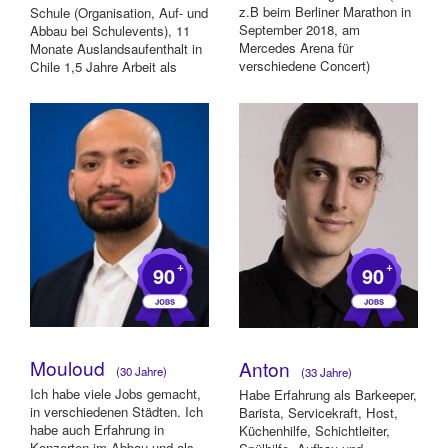
z.B beim Berliner Marathon in
Schule (Organisation, Auf- und
September 2018, am
Abbau bei Schulevents), 11
Mercedes Arena für
Monate Auslandsaufenthalt in
verschiedene Concert)
Chile 1,5 Jahre Arbeit als
Aushilfe im Verka...
+
+
90
90
Mouloud
Anton
(30 Jahre)
(33 Jahre)
Ich habe viele Jobs gemacht,
Habe Erfahrung als Barkeeper,
in verschiedenen Städten. Ich
Barista, Servicekraft, Host,
habe auch Erfahrung in
Küchenhilfe, Schichtleiter,
Konzerten im Abbau und als