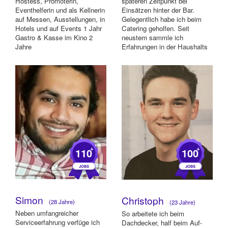
Hostess, Promoterin,
späteren Zeitpunkt bei
Eventhelferin und als Kellnerin
Einsätzen hinter der Bar.
auf Messen, Ausstellungen, in
Gelegentlich habe ich beim
Hotels und auf Events 1 Jahr
Catering geholfen. Seit
Gastro & Kasse im Kino 2
neustem sammle ich
Jahre
Erfahrungen in der Haushalts
Werkstudentin/Praktika...
und Gebäudereinigung. ...
+
+
110
100
Simon
Christoph
(28 Jahre)
(23 Jahre)
Neben umfangreicher
So arbeitete ich beim
Serviceerfahrung verfüge ich
Dachdecker, half beim Auf-