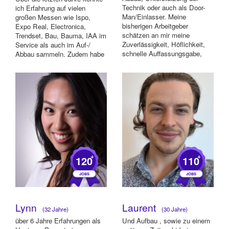
Technik oder auch als Door-
ich Erfahrung auf vielen
Man/Einlasser. Meine
großen Messen wie Ispo,
bisherigen Arbeitgeber
Expo Real, Electronica,
schätzen an mir meine
Trendset, Bau, Bauma, IAA im
Zuverlässigkeit, Höflichkeit,
Service als auch im Auf-/
schnelle Auffassungsgabe,
Abbau sammeln. Zudem habe
Ruhe und Konzentration ...
ich auch grö...
+
+
120
110
Lynn
Laurent
(32 Jahre)
(30 Jahre)
über 6 Jahre Erfahrungen als
Und Aufbau , sowie zu einem