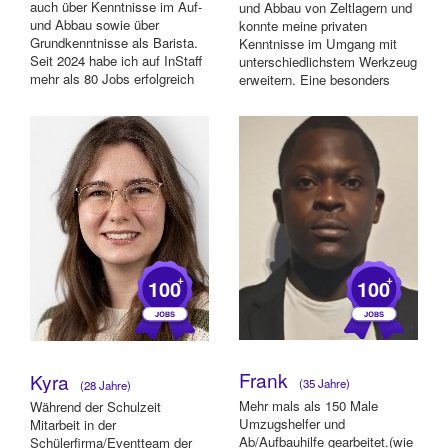
auch über Kenntnisse im Auf-
und Abbau von Zeltlagern und
und Abbau sowie über
konnte meine privaten
Grundkenntnisse als Barista.
Kenntnisse im Umgang mit
Seit 2024 habe ich auf InStaff
unterschiedlichstem Werkzeug
mehr als 80 Jobs erfolgreich
erweitern. Eine besonders
absolvier...
kreative Aufgabe w...
+
+
100
100
Frank
Kyra
(35 Jahre)
(28 Jahre)
Mehr mals als 150 Male
Während der Schulzeit
Umzugshelfer und
Mitarbeit in der
Ab/Aufbauhilfe gearbeitet.(wie
Schülerfirma/Eventteam der