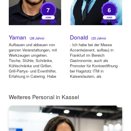
7
6
Yaman
Donald
(28 Jahre)
(25 Jahre)
Aufbauen und abbauen von
- Ich habe bei der Messe
ganzen Veranstaltungen, mit
Accente(event, aufbau) in
Werkzeugen umgehen.
Frankfurt im Bereich
Tische, Stühle, Schränke,
Gastronomie, auch als
Kühlschränke und Grillen.
Promoter für Kontoeröffnung
Grill-Partys- und Eventhilfer,
bei Hagstotz ITM in
Erfahrung in Catering. Habe
Kaiserslautern, als
bei Foodtruk ge...
Walkingsakt für die Firma
,,Roedig un...
Weiteres Personal in Kassel