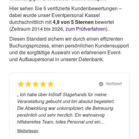
Hier sehen Sie
5
verifizierte Kundenbewertungen –
dabei wurde unser Eventpersonal Kassel
durchschnittlich mit
4,9
von
5
Sternen
bewertet
(Zeitraum 2014 bis 2026,
zum Prüfverfahren
).
Diesen Standard sichern wir durch einen effizienten
Buchungsprozess, einen persönlichen Kundensupport
und die sorgfältige Auswahl von erfahrenem Event-
und Aufbaupersonal in unserer Datenbank.
Verifiziert
„
„
Ich habe über InStaff Stagehands für meine
Veranstaltung gebucht und bin absolut begeistert.
Die Abwicklung war unkompliziert, die Betreuung
persönlich und sehr herzlich. Ein wahnsinnig
hilfsbereites Team, tolles Personal und ein
"
reibungsloser Ablauf jederzeit gerne wieder!
Weiterlesen