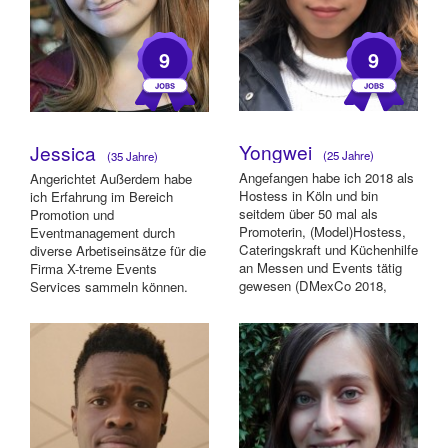
9
9
Yongwei
Jessica
(25 Jahre)
(35 Jahre)
Angefangen habe ich 2018 als
Angerichtet Außerdem habe
Hostess in Köln und bin
ich Erfahrung im Bereich
seitdem über 50 mal als
Promotion und
Promoterin, (Model)Hostess,
Eventmanagement durch
Cateringskraft und Küchenhilfe
diverse Arbetiseinsätze für die
an Messen und Events tätig
Firma X-treme Events
gewesen (DMexCo 2018,
Services sammeln können.
Scope 2019, ...
Diese behinhalten Anfahrt,
Aufbau...