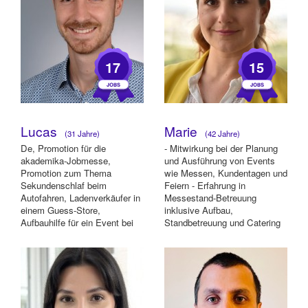
17
15
Lucas
Marie
(31 Jahre)
(42 Jahre)
De, Promotion für die
- Mitwirkung bei der Planung
akademika-Jobmesse,
und Ausführung von Events
Promotion zum Thema
wie Messen, Kundentagen und
Sekundenschlaf beim
Feiern - Erfahrung in
Autofahren, Ladenverkäufer in
Messestand-Betreuung
einem Guess-Store,
inklusive Aufbau,
Aufbauhilfe für ein Event bei
Standbetreuung und Catering
Schaeffler, Promotion bei der
Eröffnun...