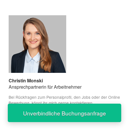
Christin Monski
Ansprechpartnerin für Arbeitnehmer
Bei Rückfragen zum Personalprofil, den Jobs oder der Online
Bewerbung, könnt ihr mich gerne kontaktieren.
+49 30 959 982 660
Unverbindliche Buchungsanfrage
christin.monski@instaff.jobs