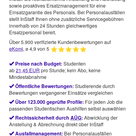
sowie proaktives Ersatzmanagement für eine
Einsatzgarantie des Personals. Bei Personalausfällen
stellt InStaff Ihnen ohne zusätzliche Servicegebühren
innerhalb von 24 Stunden gleichwertiges
Ersatzpersonal bereit.
Über 5.900 verifizierte Kundenbewertungen auf
eKomi
, ø 4,9 von 5
Preise nach Budget:
Studenten
ab
21,45
EUR
pro Stunde; kein Abo, keine
Mindestabnahme
Öffentliche Bewertungen:
Studierende durch
Bewertungen vergangener Einsätze vergleichen
Über 123.000 geprüfte Profile:
Für jeden Job die
passenden Studentischen Aushilfen selbst auswählen
Rechtssicherheit durch
AÜG
:
Abwicklung der
Anstellung & Abrechnung direkt über InStaff
Ausfallmanagement:
Bei Personalausfällen