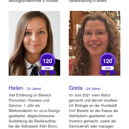
rettungsschwimmer 4 monate
Veranstaltung in einem
als türst...
Restaurant. - a...
+
+
120
120
Helen
Greta
(31 Jahre)
(24 Jahre)
Viel Erfahrung im Bereich
Im Juni 2021 mein Abitur
Promotion, Hostess und
gemacht und derzeit studiere
Service, 1 Jahr als
ich Biologie an der Humboldt
Werkstudentin im ux/ui-Design
Uni! Bereits an der Kasse als
gearbeitet, abgeschlossene
Verkäuferin gearbeitet und
Ausbildung als Bankkauffrau
Inventur gemacht, sowie als
bei der Volksbank Köln Bonn;
Servicekraft oder managen