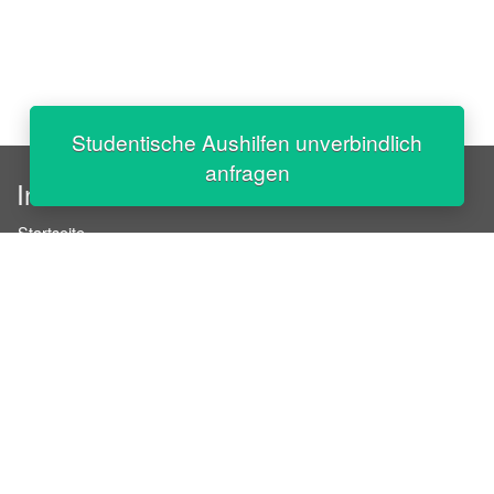
Studentische Aushilfen unverbindlich
anfragen
InStaff
Startseite
Über InStaff
Karriere
Impressum
Login
Messekalender
Arbeitsverträge
Bewerbungsunterlagen
Schulungen
Arbeitsrecht