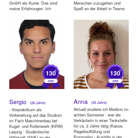
GmbH als Kurier. Das sind
Menschen zuzugehen und
meine Erfahrungen. Ich
Spaß an der Arbeit in Teams
studiere Che...
ha...
+
+
130
130
Anna
Sergio
(25 Jahre)
(28 Jahre)
Aktuell studiere ich Medizin im
- Vorpraktikum als
achten Semester - war als
Vorbereitung auf das Studium
Verkäuferin in einer Tankstelle
im Fach Maschinenbau bei
für ca. 2 Jahre tätig (Kasse,
Kugel- und Rollenwerk (KRW)
Regellauffüllung und
Leipzig - Studentische
Poststelle) - Aushilfe in der
Hilfskraft (SHK) an der