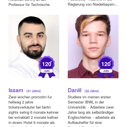
Regierung von Niederbayern...
Professur für Technische
Thermodynamik an der TU
D...
+
+
120
120
Issam
Daniil
(31 Jahre)
(22 Jahre)
Zwei wochen promotiin fur
Studiere im meinen ersten
hellweg 2 jahre
Semester IBWL in der
ticketsverkäufer bei berlin
Universität. - Arbeitete zwei
sights seiing 6 monate kelnner
Jahre lang als selbständiger
bei extrablatt 2 monate kellner
Englischlehrer. - arbeitete als
in einem Hotel 6 monate als
Aufbauhelfer für eine