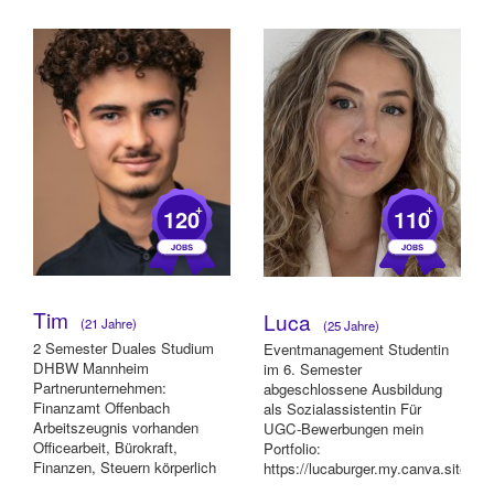
danach Übernahme...
von...
+
+
120
110
Tim
Luca
(21 Jahre)
(25 Jahre)
2 Semester Duales Studium
Eventmanagement Studentin
DHBW Mannheim
im 6. Semester
Partnerunternehmen:
abgeschlossene Ausbildung
Finanzamt Offenbach
als Sozialassistentin Für
Arbeitszeugnis vorhanden
UGC-Bewerbungen mein
Officearbeit, Bürokraft,
Portfolio:
Finanzen, Steuern körperlich
https://lucaburger.my.canva.site
fit und belastbar
- 4 Jahre Service Erfahrung