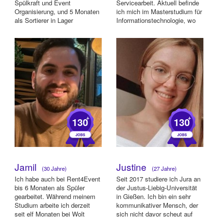
Spülkraft und Event
Servicearbeit. Aktuell befinde
Organisierung, und 5 Monaten
ich mich im Masterstudium für
als Sortierer in Lager
Informationstechnologie, wo
gearbeitet. Ic...
ich im Breich de...
+
+
130
130
Jamil
Justine
(30 Jahre)
(27 Jahre)
Ich habe auch bei Rent4Event
Seit 2017 studiere ich Jura an
bis 6 Monaten als Spüler
der Justus-Liebig-Universität
gearbeitet. Während meinem
in Gießen. Ich bin ein sehr
Studium arbeite ich derzeit
kommunikativer Mensch, der
seit elf Monaten bei Wolt
sich nicht davor scheut auf