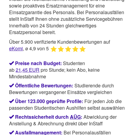
sowie proaktives Ersatzmanagement für eine
Einsatzgarantie des Personals. Bei Personalausfällen
stellt InStaff Ihnen ohne zusätzliche Servicegebühren
innerhalb von 24 Stunden gleichwertiges
Ersatzpersonal bereit.
Über 5.900 verifizierte Kundenbewertungen auf
eKomi
, ø 4,9 von 5
Preise nach Budget:
Studenten
ab
21,45
EUR
pro Stunde; kein Abo, keine
Mindestabnahme
Öffentliche Bewertungen:
Studierende durch
Bewertungen vergangener Einsätze vergleichen
Über 123.000 geprüfte Profile:
Für jeden Job die
passenden Studentischen Aushilfen selbst auswählen
Rechtssicherheit durch
AÜG
:
Abwicklung der
Anstellung & Abrechnung direkt über InStaff
Ausfallmanagement:
Bei Personalausfällen