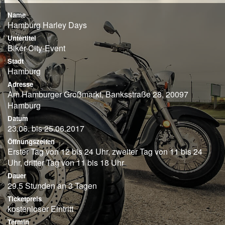
Name
Hamburg Harley Days
Untertitel
Biker-City-Event
Stadt
Hamburg
Adresse
Am Hamburger Großmarkt, Banksstraße 28, 20097
Hamburg
Datum
23.06. bis 25.06.2017
Öffnungszeiten
Erster Tag von 12 bis 24 Uhr, zweiter Tag von 11 bis 24
Uhr, dritter Tag von 11 bis 18 Uhr
Dauer
29.5 Stunden an 3 Tagen
Ticketpreis
kostenloser Eintritt
Termin