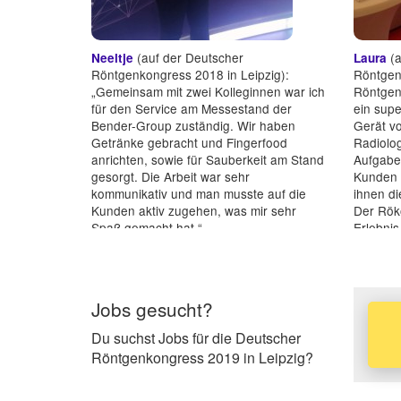
(auf der Deutscher
(a
Neeltje
Laura
Röntgenkongress 2018 in Leipzig):
Röntgen
„Gemeinsam mit zwei Kolleginnen war ich
Röntgen
für den Service am Messestand der
ein sup
Bender-Group zuständig. Wir haben
Gerät vo
Getränke gebracht und Fingerfood
Radiolo
anrichten, sowie für Sauberkeit am Stand
Aufgaben
gesorgt. Die Arbeit war sehr
Kunden 
kommunikativ und man musste auf die
ihnen di
Kunden aktiv zugehen, was mir sehr
Der Röko
Spaß gemacht hat.“
Erlebnis
Mensche
Jobs gesucht?
Du suchst Jobs für die Deutscher
Röntgenkongress 2019 in Leipzig?