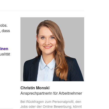
Jobs.
, dass
einen
alität
Christin Monski
Ansprechpartnerin für Arbeitnehmer
Bei Rückfragen zum Personalprofil, den
Jobs oder der Online Bewerbung, könnt