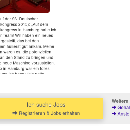
uf der 96. Deutscher
kongress 2015): „Auf dem
kongress in Hamburg hatte ich
er Team! Wir haben ein neues
rgestellt, das bei den
gen äußerst gut ankam. Meine
 waren es, die potenziellen
an den Stand zu bringen und
e neue Maschine vorzustellen.
 in Hamburg war ein tolles
 und ich habe viele nette
n kennengelern...“
Weitere 
Ich suche Jobs
Gehält
Registrieren & Jobs erhalten
Anstel