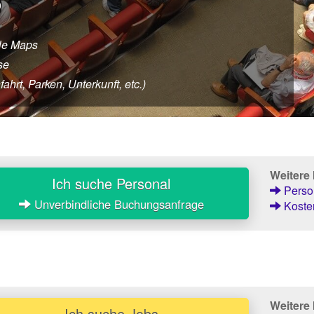
9
le Maps
se
hrt, Parken, Unterkunft, etc.)
Weitere
Ich suche Personal
Person
Unverbindliche Buchungsanfrage
Kosten
Weitere 
Ich suche Jobs