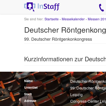
Sie sind hier:
Startseite
›
Messekalender
›
Messen 20
Deutscher Röntgenkongr
99. Deutscher Röntgenkonkongress
Kurzinformationen zur Deutsc
Name
Deutscher Röntgenk
Untertitel
99. Deutscher Rönt
Stadt
Leipzig
Adresse
Congress Center Leip