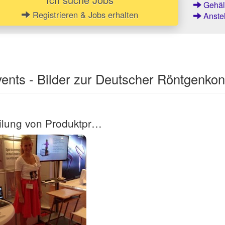
Gehält
Registrieren & Jobs erhalten
Anstel
ents - Bilder zur Deutscher Röntgenko
Verteilung von Produktprospekten an Ärzte als Modelhostess eines Herstellers von Computertomografie-Geräten