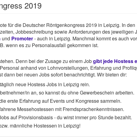
ongress 2019
ebote für die Deutscher Röntgenkongress 2019 in Leipzig. In den
tszeiten, Jobbeschreibung sowie Anforderungen des jeweiligen 
n
und
Promoter
- auch in Leipzig. Manchmal kommt es auch vor
z.B. wenn es zu Personalausfall gekommen ist.
rstehen. Denn bei der Zusage zu einem Job
gibt jede Hostess 
ersonal anhand von Lohnvorstellungen, Erfahrung und Profilqu
 dann bei neuen Jobs sofort benachrichtigt. Wir bieten dir:
äglich neue Hostess Jobs in Leipzig rein.
Arbeitnehmer/in an, so kannst du ohne Gewerbeschein arbeiten.
 die erste Erfahrung auf Events und Kongresse sammeln.
rfahrene Messehostessen mit Fremdsprachenkenntnissen.
obs auf Provisionsbasis - du wirst immer pro Stunde bezahlt.
bzw. männliche Hostessen in Leipzig!