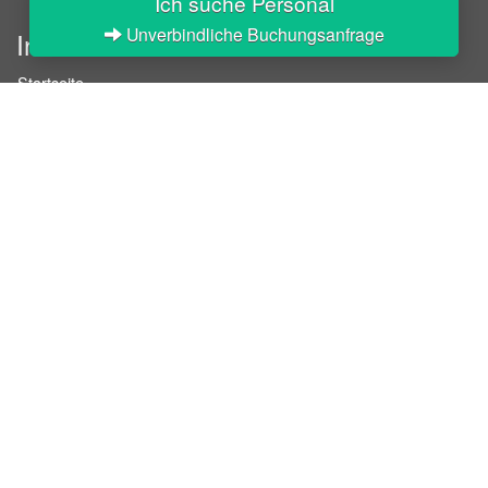
Ich suche Personal
Unverbindliche Buchungsanfrage
InStaff
Startseite
Über InStaff
Karriere
Impressum
Login
Messekalender
Arbeitsverträge
Bewerbungsunterlagen
Schulungen
Arbeitsrecht
Arbeitsschutz Unterweisungen
Jobratgeber
HR-Ratgeber
AGB für Geschäftskunden
Nutzungsbedingungen