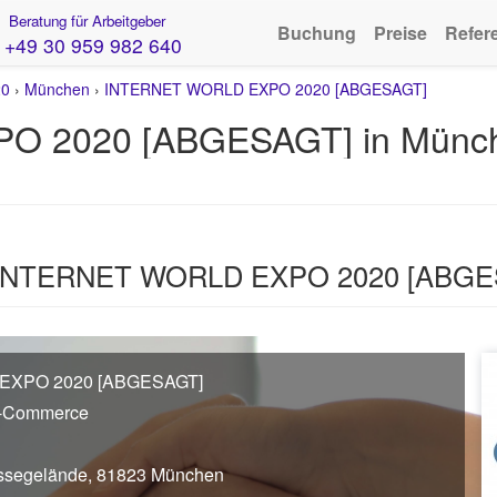
Beratung für Arbeitgeber
Buchung
Preise
Refer
+49 30 959 982 640
20
›
München
›
INTERNET WORLD EXPO 2020 [ABGESAGT]
O 2020 [ABGESAGT] in Münc
se INTERNET WORLD EXPO 2020 [ABG
EXPO 2020 [ABGESAGT]
E-Commerce
ssegelände, 81823 München