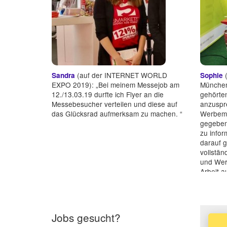
(auf der INTERNET WORLD
(
Sandra
Sophie
EXPO 2019): „Bei meinem Messejob am
München
12./13.03.19 durfte ich Flyer an die
gehörten
Messebesucher verteilen und diese auf
anzuspr
das Glücksrad aufmerksam zu machen. “
Werbema
gegeben
zu info
darauf g
vollstän
und Wer
Arbeit a
Kunden u
Jobs gesucht?