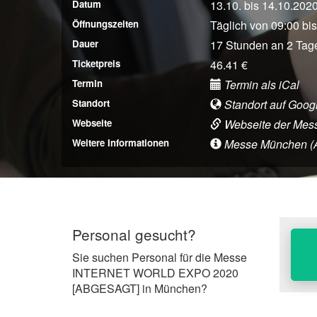
Datum
13.10. bis 14.10.202
Öffnungszeiten
Täglich von 09:00 bi
Dauer
17 Stunden an 2 Tag
Ticketpreis
46.41 €
Termin
Termin als iCal
Standort
Standort auf Goog
Webseite
Webseite der Mes
Weitere Informationen
Messe München (Anf
Personal gesucht?
Sie suchen Personal für die Messe
INTERNET WORLD EXPO 2020
[ABGESAGT] in München?