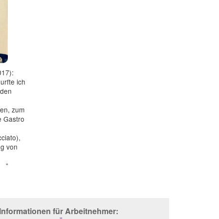
017):
urfte ich
 den
ten, zum
e Gastro
ciato),
ng von
..“
Informationen für Arbeitnehmer: