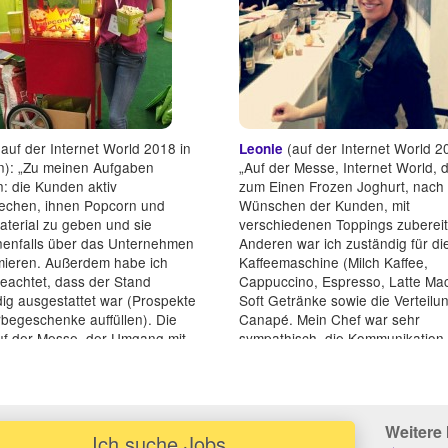
auf der Internet World 2018 in
(auf der Internet World 2
Leonie
): „Zu meinen Aufgaben
„Auf der Messe, Internet World, d
: die Kunden aktiv
zum Einen Frozen Joghurt, nach
echen, ihnen Popcorn und
Wünschen der Kunden, mit
terial zu geben und sie
verschiedenen Toppings zuberei
enfalls über das Unternehmen
Anderen war ich zuständig für di
rmieren. Außerdem habe ich
Kaffeemaschine (Milch Kaffee,
eachtet, dass der Stand
Cappuccino, Espresso, Latte Mac
dig ausgestattet war (Prospekte
Soft Getränke sowie die Verteilu
begeschenke auffüllen). Die
Canapé. Mein Chef war sehr
uf der Messe, der Umgang mit
sympathisch, die Kommunikation .
nd der Firma hat m...“
Weitere 
Ich suche Jobs