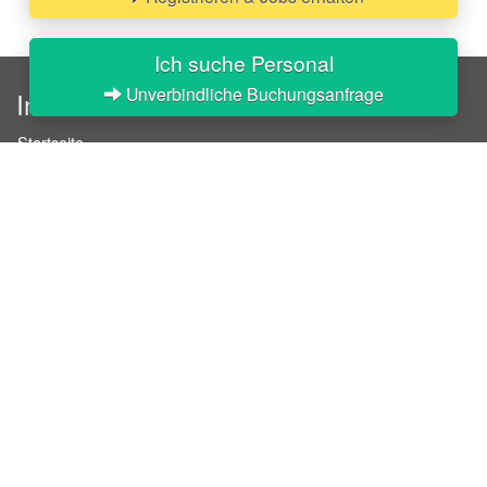
Ich suche Personal
Unverbindliche Buchungsanfrage
InStaff
Startseite
Über InStaff
Karriere
Impressum
Login
Messekalender
Arbeitsverträge
Bewerbungsunterlagen
Schulungen
Arbeitsrecht
Arbeitsschutz Unterweisungen
Jobratgeber
HR-Ratgeber