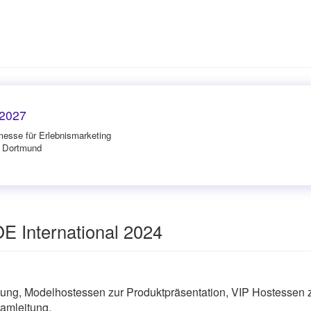
 2027
messe für Erlebnismarketing
n Dortmund
E International 2024
ng, Modelhostessen zur Produktpräsentation, VIP Hostessen 
amleitung.