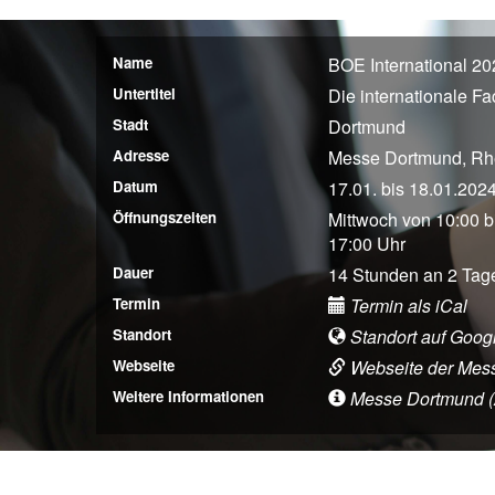
Name
BOE International 20
Untertitel
Die internationale F
Stadt
Dortmund
Adresse
Messe Dortmund, Rh
Datum
17.01. bis 18.01.202
Öffnungszeiten
Mittwoch von 10:00 b
17:00 Uhr
Dauer
14 Stunden an 2 Tag
Termin
Termin als iCal
Standort
Standort auf Goog
Webseite
Webseite der Mes
Weitere Informationen
Messe Dortmund (An