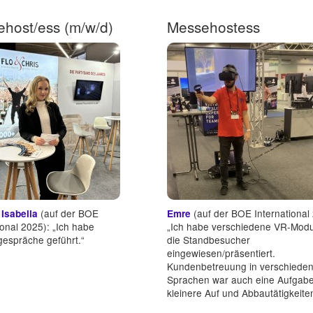
host/ess (m/w/d)
Messehostess
(auf der BOE
(auf der BOE International
Isabella
Emre
ional 2025): „Ich habe
„Ich habe verschiedene VR-Modu
espräche geführt.“
die Standbesucher
eingewiesen/präsentiert.
Kundenbetreuung in verschiede
Sprachen war auch eine Aufgab
kleinere Auf und Abbautätigkeite