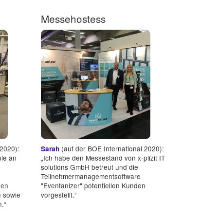
Messehostess
 2020):
(auf der BOE International 2020):
Sarah
le an
„Ich habe den Messestand von x-plizit IT
solutions GmbH betreut und die
Teilnehmermanagementsoftware
nen
"Eventanizer" potentiellen Kunden
e sowie
vorgestellt.“
n.“