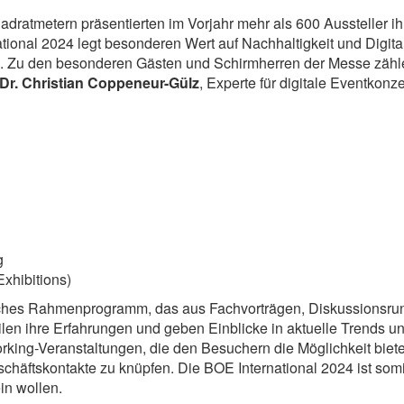
adratmetern präsentierten im Vorjahr mehr als 600 Aussteller 
ional 2024 legt besonderen Wert auf Nachhaltigkeit und Digita
n". Zu den besonderen Gästen und Schirmherren der Messe zäh
Dr. Christian Coppeneur-Gülz
, Experte für digitale Eventkonz
g
xhibitions)
eiches Rahmenprogramm, das aus Fachvorträgen, Diskussionsru
ilen ihre Erfahrungen und geben Einblicke in aktuelle Trends 
king-Veranstaltungen, die den Besuchern die Möglichkeit biete
ftskontakte zu knüpfen. Die BOE International 2024 ist somit 
in wollen.