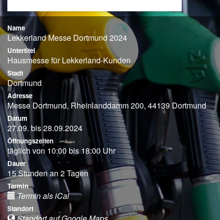
Name
Lekkerland Messe Dortmund 2024
Untertitel
Hausmesse für Lekkerland-Kunden
Stadt
Dortmund
Adresse
Messe Dortmund, Rheinlanddamm 200, 44139 Dortmund
Datum
27.09. bis 28.09.2024
Öffnungszeiten
täglich von 10:00 bis 18:00 Uhr
Dauer
15 Stunden an 2 Tagen
Termin
Termin als iCal
Standort
Standort auf Google Maps