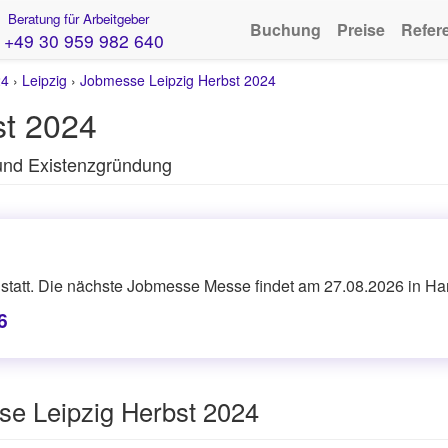
Beratung für Arbeitgeber
Buchung
Preise
Refer
+49 30 959 982 640
24
›
Leipzig
›
Jobmesse Leipzig Herbst 2024
st 2024
 und Existenzgründung
statt. Die nächste Jobmesse Messe findet am 27.08.2026 in Han
6
se Leipzig Herbst 2024