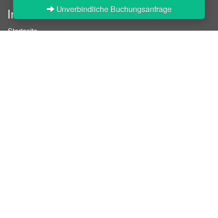
Unverbindliche Buchungsanfrage
InStaff
Startseite
Über InStaff
Karriere
Impressum
Login
Messekalender
Arbeitsverträge
Bewerbungsunterlagen
Schulungen
Arbeitsrecht
Arbeitsschutz Unterweisungen
Jobratgeber
HR-Ratgeber
AGB für Geschäftskunden
Nutzungsbedingungen